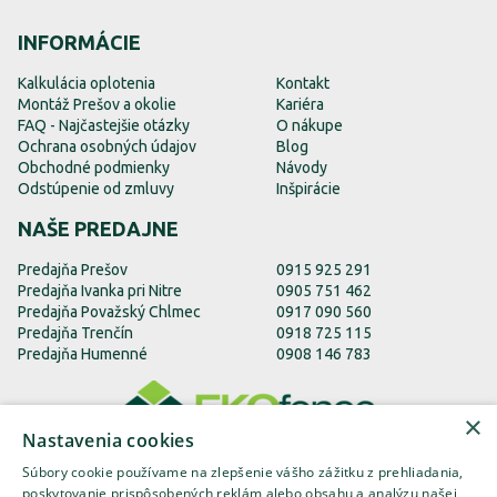
INFORMÁCIE
Kalkulácia oplotenia
Kontakt
Montáž Prešov a okolie
Kariéra
FAQ - Najčastejšie otázky
O nákupe
Ochrana osobných údajov
Blog
Obchodné podmienky
Návody
Odstúpenie od zmluvy
Inšpirácie
NAŠE PREDAJNE
Predajňa Prešov
0915 925 291
Predajňa Ivanka pri Nitre
0905 751 462
Predajňa Považský Chlmec
0917 090 560
Predajňa Trenčín
0918 725 115
Predajňa Humenné
0908 146 783
×
Nastavenia cookies
Súbory cookie používame na zlepšenie vášho zážitku z prehliadania,
poskytovanie prispôsobených reklám alebo obsahu a analýzu našej