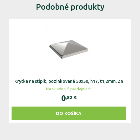
Podobné produkty
Krytka na stĺpik, pozinkovaná 50x50, h17, t1,2mm, Zn
Kr
Na sklade v 5 predajniach
N
0
,82
€
DO KOŠÍKA