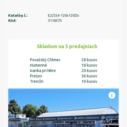
Katalóg č.:
E2/254-120x120Zn
Kód:
3116575
Skladom na 5 predajniach
Považský Chlmec
28 kusov
Humenné
18 kusov
Ivanka pri Nitre
20 kusov
Prešov
36 kusov
Trenčín
10 kusov