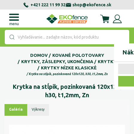
+421 222 11 99 32
shop@ekofence.sk
menu
Vyhľadávanie... zadajte názov, kód produktu
Nák
DOMOV
KOVANÉ POLOTOVARY
KRYTKY, ZÁSLEPKY, UKONČENIA
KRYTKY
KRYTKY NÍZKE KLASICKÉ
Krytka na stĺpik, pozinkovaná 120x120, h30, t1,2mm, Zn
Krytka na stĺpik, pozinkovaná 120x120,
h30, t1,2mm, Zn
Galéria
Výkresy