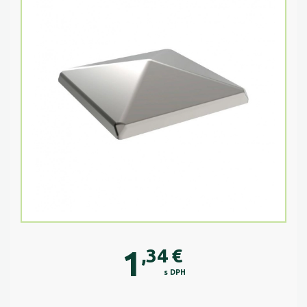
1
,34
€
s DPH