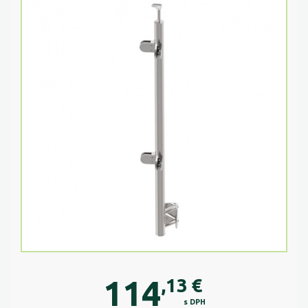
114
,13
€
s DPH