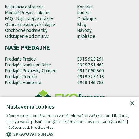
Kalkulácia oplotenia
Kontakt
Montáž Prešov a okolie
Kariéra
FAQ - Najčastejšie otázky
O nákupe
Ochrana osobných údajov
Blog
Obchodné podmienky
Návody
Odstúpenie od zmluvy
Inšpirácie
NAŠE PREDAJNE
Predajňa Prešov
0915 925 291
Predajňa Ivanka pri Nitre
0905 751 462
Predajňa Považský Chlmec
0917 090 560
Predajňa Trenčín
0918 725 115
Predajňa Humenné
0908 146 783
×
Nastavenia cookies
Súbory cookie používame na zlepšenie vášho zážitku z prehliadania,
poskytovanie prispôsobených reklám alebo obsahu a analýzu našej
návštevnosti.
Prečítať viac
EKOfence.sk
EKOfence.cz
EKOfence.com
SPRAVOVAŤ SÚHLAS