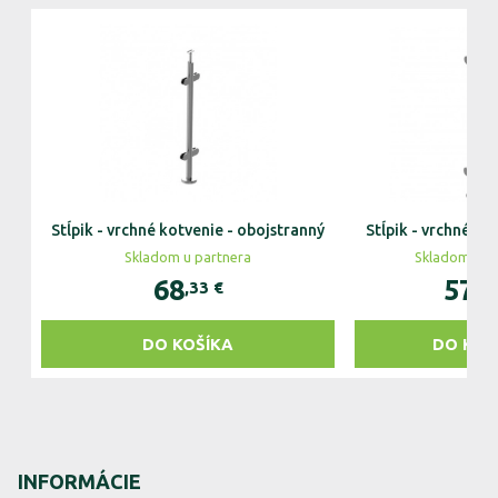
Stĺpik - vrchné kotvenie - obojstranný
Stĺpik - vrchné ko
Skladom u partnera
Skladom u p
68
57
,33
€
,0
DO KOŠÍKA
DO KOŠ
INFORMÁCIE