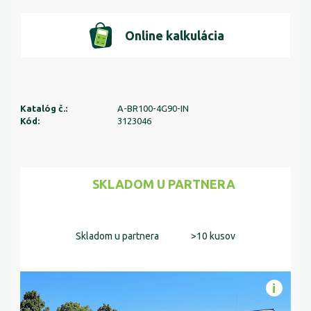
Online kalkulácia
Katalóg č.:
A-BR100-4G90-IN
Kód:
3123046
SKLADOM U PARTNERA
Skladom u partnera
>10 kusov