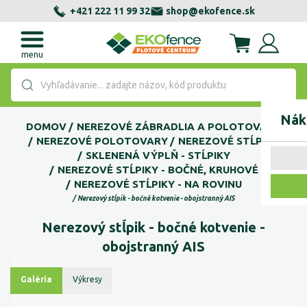
+421 222 11 99 32
shop@ekofence.sk
menu
Vyhľadávanie... zadajte názov, kód produktu
Nák
DOMOV
NEREZOVÉ ZÁBRADLIA A POLOTOVARY
NEREZOVÉ POLOTOVARY
NEREZOVÉ STĹPIKY
SKLENENÁ VÝPLŇ - STĹPIKY
NEREZOVÉ STĹPIKY - BOČNÉ, KRUHOVÉ
NEREZOVÉ STĹPIKY - NA ROVINU
Nerezový stĺpik - bočné kotvenie - obojstranný AIS
Nerezový stĺpik - bočné kotvenie -
obojstranný AIS
Galéria
Výkresy