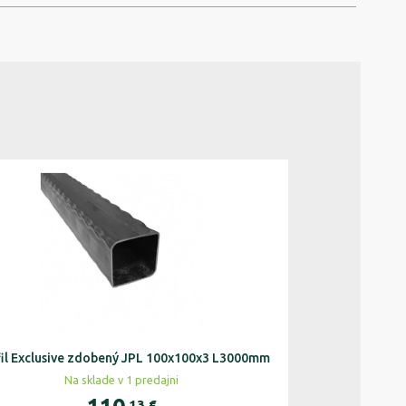
il Exclusive zdobený JPL 100x100x3 L3000mm
Profil Exclusive
Na sklade v 1 predajni
Na s
,13
€