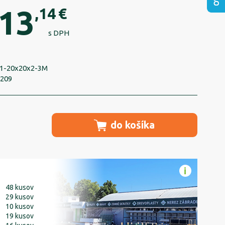
13
,14
€
s DPH
1-20x20x2-3M
6209
do košíka
48 kusov
29 kusov
10 kusov
19 kusov