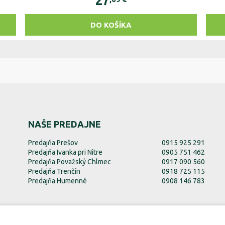
27
DO KOŠÍKA
NAŠE PREDAJNE
Predajňa Prešov
0915 925 291
Predajňa Ivanka pri Nitre
0905 751 462
Predajňa Považský Chlmec
0917 090 560
Predajňa Trenčín
0918 725 115
Predajňa Humenné
0908 146 783
EKOfence.sk
EKOfence.cz
EKOfence.com