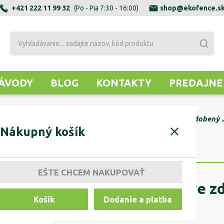
+421 222 11 99 32
(Po - Pia 7:30 - 16:00)
shop@ekofence.s
ÁVODY
BLOG
KONTAKTY
PREDAJNE
DUTÉ PROFILY
OZDOBNÝ DUTÝ
Profil Exclusive zdoben
Nákupný košík
EŠTE CHCEM NAKUPOVAŤ
Profil Exclusive 
Košík
Dodanie a platba
L3000mm