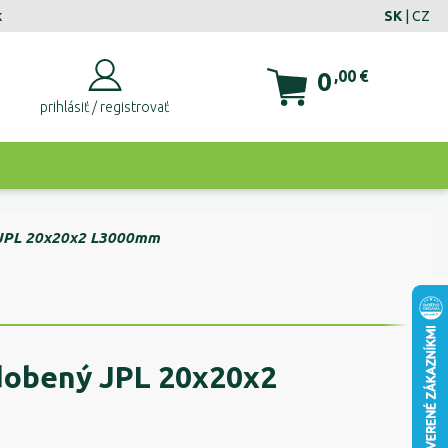
k
SK
|
CZ
0
,00
€
prihlásiť / registrovať
ý JPL 20x20x2 L3000mm
zdobený JPL 20x20x2