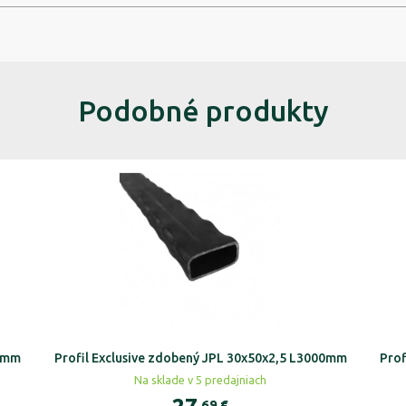
Podobné produkty
00mm
Profil Exclusive zdobený JPL 30x50x2,5 L3000mm
Prof
Na sklade v 5 predajniach
,69
€