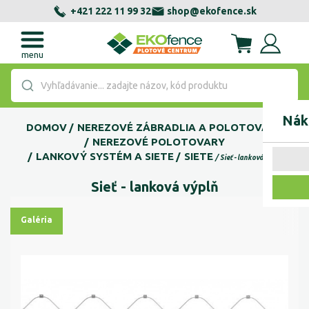
+421 222 11 99 32
shop@ekofence.sk
menu
Vyhľadávanie... zadajte názov, kód produktu
Nák
DOMOV
NEREZOVÉ ZÁBRADLIA A POLOTOVARY
NEREZOVÉ POLOTOVARY
LANKOVÝ SYSTÉM A SIETE
SIETE
Sieť - lanková výplň
Sieť - lanková výplň
Galéria