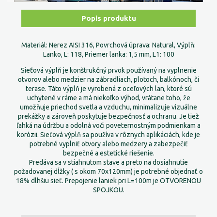
Popis produktu
Materiál: Nerez AISI 316, Povrchová úprava: Natural, Výplň:
Lanko, L: 118, Priemer lanka: 1,5 mm, L1: 100
Sieťová výplň je konštrukčný prvok používaný na vyplnenie
otvorov alebo medzier na zábradliach, plotoch, balkónoch, či
terase. Táto výplň je vyrobená z oceľových lan, ktoré sú
uchytené v ráme a má niekoľko výhod, vrátane toho, že
umožňuje priechod svetla a vzduchu, minimalizuje vizuálne
prekážky a zároveň poskytuje bezpečnosť a ochranu. Je tiež
ľahká na údržbu a odolná voči poveternostným podmienkam a
korózii. Sieťová výplň sa používa v rôznych aplikáciách, kde je
potrebné vyplniť otvory alebo medzery a zabezpečiť
bezpečné a estetické riešenie.
Predáva sa v stiahnutom stave a preto na dosiahnutie
požadovanej dĺžky ( s okom 70x120mm) je potrebné objednať o
18% dlhšiu sieť. Prepojenie laniek pri L=100m je OTVORENOU
SPOJKOU.