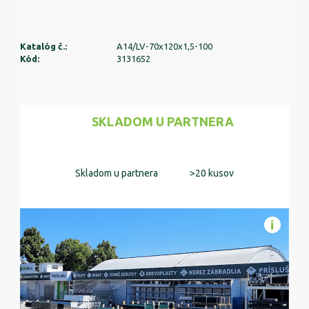
Katalóg č.:
A14/LV-70x120x1,5-100
Kód:
3131652
SKLADOM U PARTNERA
Skladom u partnera
>20 kusov