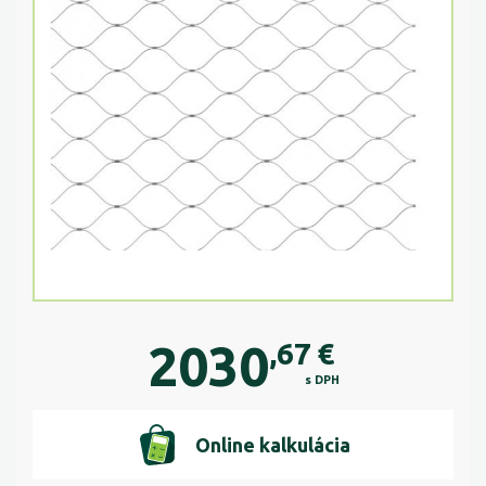
2030
,67
€
s DPH
Online kalkulácia