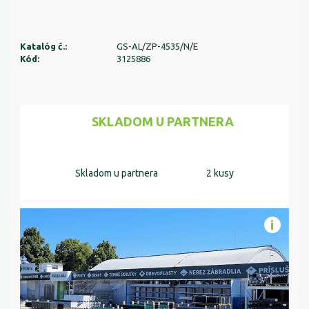
Katalóg č.:
GS-AL/ZP-4535/N/E
Kód:
3125886
SKLADOM U PARTNERA
Skladom u partnera
2 kusy