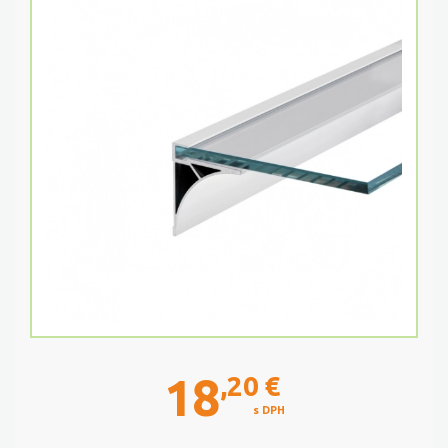
18
,20
€
s DPH