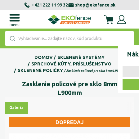
+421 222 11 99 32
shop@ekofence.sk
menu
Vyhľadávanie... zadajte názov, kód produktu
Nák
DOMOV
SKLENENÉ SYSTÉMY
SPRCHOVÉ KÚTY, PRÍSLUŠENSTVO
SKLENENÉ POLIČKY
Zasklenie policové pre sklo 8mm L900mm
Zasklenie policové pre sklo 8mm
L900mm
Galéria
DOPREDAJ