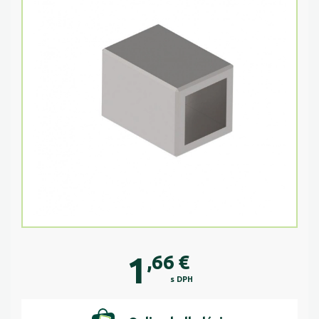
1
,66
€
s DPH