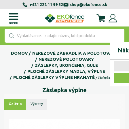
+421 222 11 99 32
shop@ekofence.sk
menu
Vyhľadávanie... zadajte názov, kód produktu
Nák
DOMOV
NEREZOVÉ ZÁBRADLIA A POLOTOVARY
NEREZOVÉ POLOTOVARY
ZÁSLEPKY, UKONČENIA, GULE
PLOCHÉ ZÁSLEPKY MADLA, VÝPLNE
PLOCHÉ ZÁSLEPKY VÝPLNE HRANATÉ
Záslepka výplne
Záslepka výplne
Galéria
Výkresy