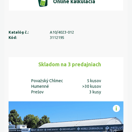
Online kalkulácia
Katalóg č.:
A10/4023-012
Kód:
3112195
Skladom na 3 predajniach
Považský Chlmec
5 kusov
Humenné
>30 kusov
Prešov
3 kusy