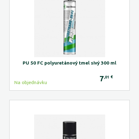
PU 50 FC polyuretánový tmel sivý 300 ml
7
€
,01
Na objednávku