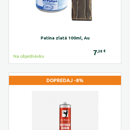
Patina zlatá 100ml, Au
7
€
,38
Na objednávku
DOPREDAJ -8%