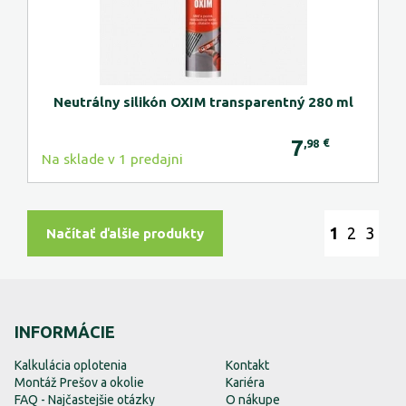
Neutrálny silikón OXIM transparentný 280 ml
7
€
,98
Na sklade v 1 predajni
1
2
3
Načítať ďalšie produkty
INFORMÁCIE
Kalkulácia oplotenia
Kontakt
Montáž Prešov a okolie
Kariéra
FAQ - Najčastejšie otázky
O nákupe