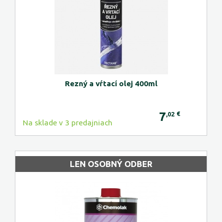
Rezný a vŕtací olej 400ml
7
€
,02
Na sklade v 3 predajniach
LEN OSOBNÝ ODBER