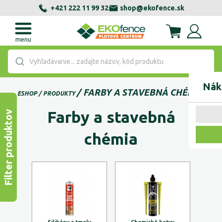
+421 222 11 99 32
shop@ekofence.sk
menu
Vyhľadávanie... zadajte názov, kód produktu
Nák
FARBY A STAVEBNÁ CHÉMIA
ESHOP
PRODUKTY
Farby a stavebná
Filter produktov
chémia