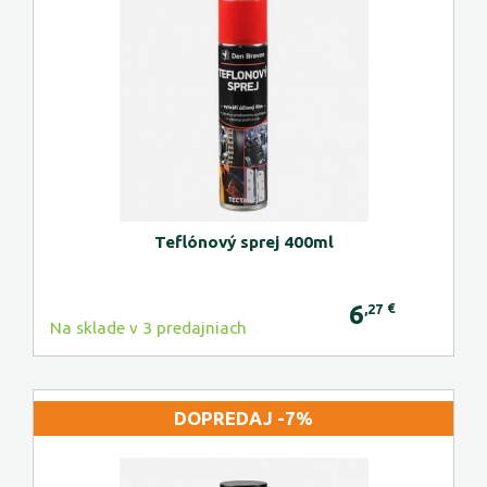
Teflónový sprej 400ml
6
€
,27
Na sklade v 3 predajniach
DOPREDAJ -7%