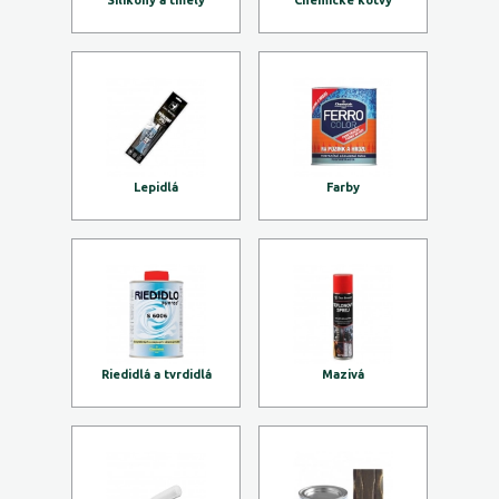
Silikóny a tmely
Chemické kotvy
Lepidlá
Farby
Riedidlá a tvrdidlá
Mazivá