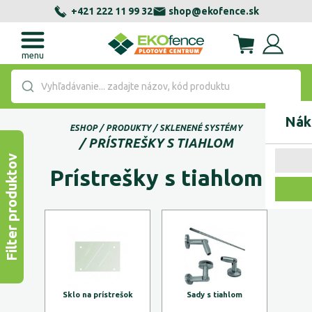
+421 222 11 99 32
shop@ekofence.sk
menu
Vyhľadávanie... zadajte názov, kód produktu
Nák
ESHOP
PRODUKTY
SKLENENÉ SYSTÉMY
PRÍSTREŠKY S TIAHLOM
Filter produktov
Prístrešky s tiahlom
Sklo na prístrešok
Sady s tiahlom