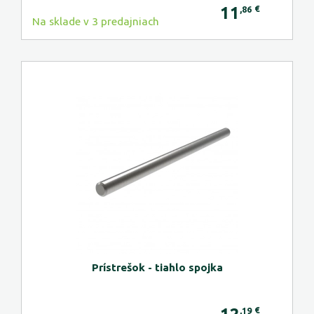
11
€
,86
Na sklade v 3 predajniach
Prístrešok - tiahlo spojka
€
,19