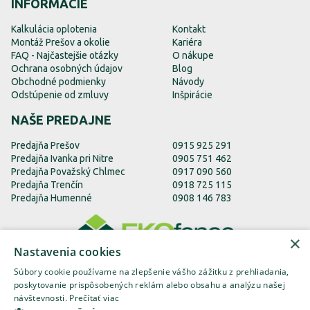
INFORMÁCIE
Kalkulácia oplotenia
Kontakt
Montáž Prešov a okolie
Kariéra
FAQ - Najčastejšie otázky
O nákupe
Ochrana osobných údajov
Blog
Obchodné podmienky
Návody
Odstúpenie od zmluvy
Inšpirácie
NAŠE PREDAJNE
Predajňa Prešov
0915 925 291
Predajňa Ivanka pri Nitre
0905 751 462
Predajňa Považský Chlmec
0917 090 560
Predajňa Trenčín
0918 725 115
Predajňa Humenné
0908 146 783
×
Nastavenia cookies
Súbory cookie používame na zlepšenie vášho zážitku z prehliadania,
poskytovanie prispôsobených reklám alebo obsahu a analýzu našej
návštevnosti.
Prečítať viac
EKOfence.sk
EKOfence.cz
EKOfence.com