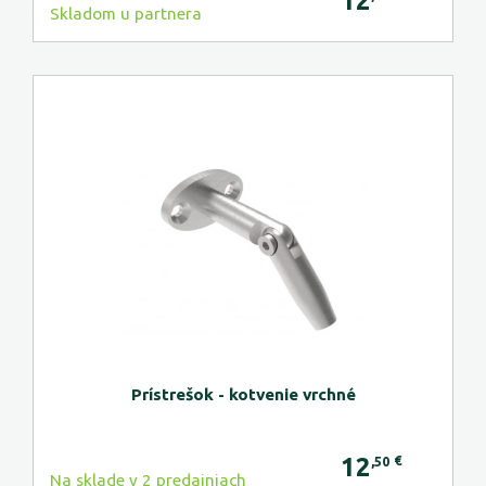
12
Skladom u partnera
Prístrešok - kotvenie vrchné
12
€
,50
Na sklade v 2 predajniach