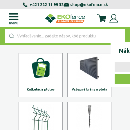
+421 222 11 99 32
shop@ekofence.sk
menu
Vyhľadávanie... zadajte názov, kód produktu
Nák
Kalkulácia plotov
Vstupné brány a ploty