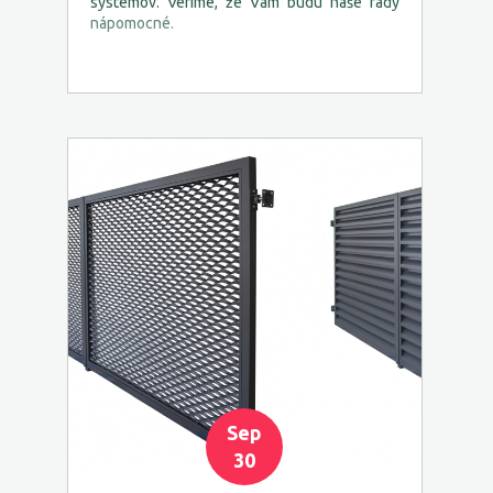
systémov. Veríme, že Vám budú naše rady
nápomocné.
Sep
30