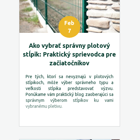
Feb
7
Ako vybrať správny plotový
stĺpik: Praktický sprievodca pre
začiatočníkov
Pre tých, ktorí sa nevyznajú v plotových
stĺpikoch, môže výber správneho typu a
veľkosti stĺpika predstavovať výzvu.
Ponúkame vám praktický blog zaoberajúci sa
správnym výberom stĺpikov ku vami
vybranému pletivu.