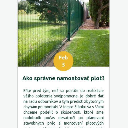
Feb
5
Ako správne namontovať plot?
Ešte pred tým, než sa pustíte do realizácie
vášho oplotenia svojpomocne, je dobré dať
na radu odborníkov a tým predísť zbytočným
chybám pri montáži. V tomto článku sa s Vami
chceme podeliť o skúsenosti, ktoré sme
nadobudli počas desaťročí pri plánovaní
stavebných prác a montovaní plotových