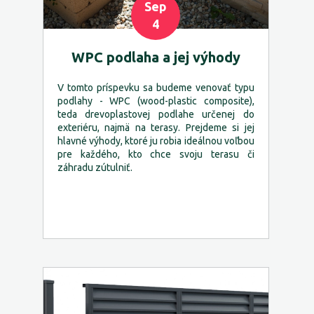
Sep
4
WPC podlaha a jej výhody
V tomto príspevku sa budeme venovať typu
podlahy - WPC (wood-plastic composite),
teda drevoplastovej podlahe určenej do
exteriéru, najmä na terasy. Prejdeme si jej
hlavné výhody, ktoré ju robia ideálnou voľbou
pre každého, kto chce svoju terasu či
záhradu zútulniť.