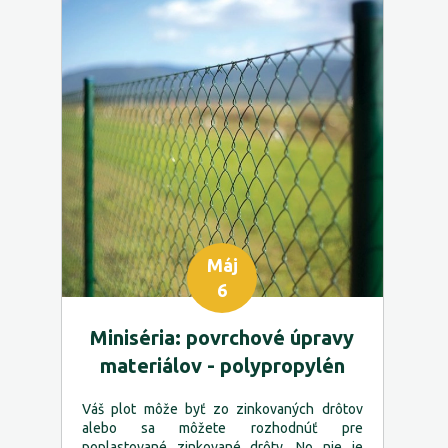
Máj
6
Miniséria: povrchové úpravy
materiálov - polypropylén
Váš plot môže byť zo zinkovaných drôtov
alebo sa môžete rozhodnúť pre
poplastované zinkované drôty. No nie je