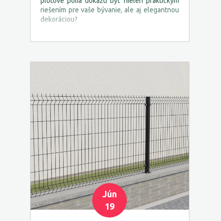
plotové polia dokážu byť nielen praktickým
riešením pre vaše bývanie, ale aj elegantnou
dekoráciou?
Jún
19