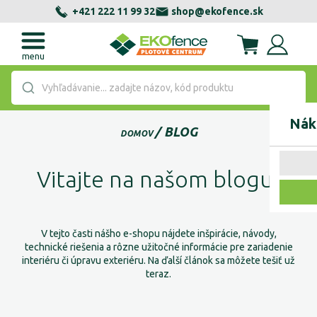
+421 222 11 99 32
shop@ekofence.sk
menu
Vyhľadávanie... zadajte názov, kód produktu
Nák
BLOG
DOMOV
Vitajte na našom blogu!
V tejto časti nášho e-shopu nájdete inšpirácie, návody,
technické riešenia a rôzne užitočné informácie pre zariadenie
interiéru či úpravu exteriéru. Na ďalší článok sa môžete tešiť už
teraz.