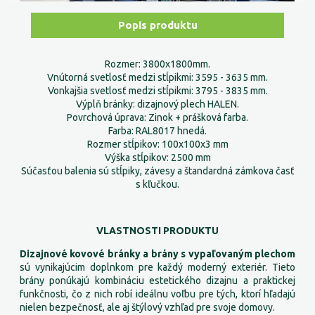
Popis produktu
Rozmer: 3800x1800mm.
Vnútorná svetlosť medzi stĺpikmi: 3595 - 3635 mm.
Vonkajšia svetlosť medzi stĺpikmi: 3795 - 3835 mm.
Výplň bránky: dizajnový plech HALEN.
Povrchová úprava: Zinok + prášková farba.
Farba: RAL8017 hnedá.
Rozmer stĺpikov: 100x100x3 mm
Výška stĺpikov: 2500 mm
Súčasťou balenia sú stĺpiky, závesy a štandardná zámkova časť
s kľučkou.
VLASTNOSTI PRODUKTU
Dizajnové kovové bránky a brány s vypaľovaným plechom
sú vynikajúcim doplnkom pre každý moderný exteriér. Tieto
brány ponúkajú kombináciu estetického dizajnu a praktickej
funkčnosti, čo z nich robí ideálnu voľbu pre tých, ktorí hľadajú
nielen bezpečnosť, ale aj štýlový vzhľad pre svoje domovy.