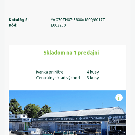
Katalóg č.:
YAG70ZN07-3800x1800/8017Z
Kód:
E002250
Skladom na 1 predajni
Ivanka pri Nitre
4 kusy
Centrálny sklad východ
3 kusy