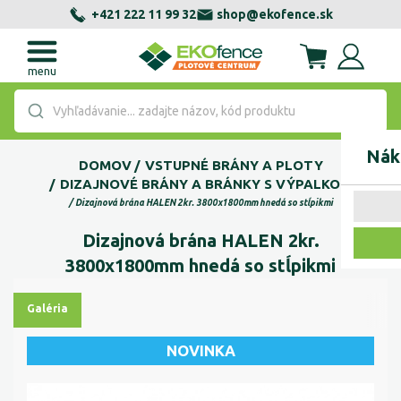
+421 222 11 99 32
shop@ekofence.sk
menu
Vyhľadávanie... zadajte názov, kód produktu
Nák
DOMOV
VSTUPNÉ BRÁNY A PLOTY
DIZAJNOVÉ BRÁNY A BRÁNKY S VÝPALKOM
Dizajnová brána HALEN 2kr. 3800x1800mm hnedá so stĺpikmi
Dizajnová brána HALEN 2kr.
3800x1800mm hnedá so stĺpikmi
Galéria
NOVINKA