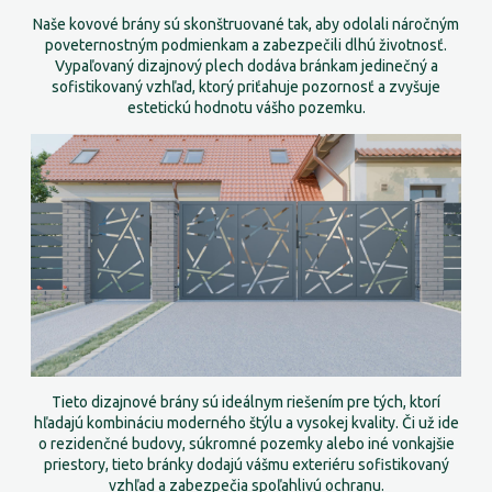
Naše kovové brány sú skonštruované tak, aby odolali náročným
poveternostným podmienkam a zabezpečili dlhú životnosť.
Vypaľovaný dizajnový plech dodáva bránkam jedinečný a
sofistikovaný vzhľad, ktorý priťahuje pozornosť a zvyšuje
estetickú hodnotu vášho pozemku.
Tieto dizajnové brány sú ideálnym riešením pre tých, ktorí
hľadajú kombináciu moderného štýlu a vysokej kvality. Či už ide
o rezidenčné budovy, súkromné pozemky alebo iné vonkajšie
priestory, tieto bránky dodajú vášmu exteriéru sofistikovaný
vzhľad a zabezpečia spoľahlivú ochranu.