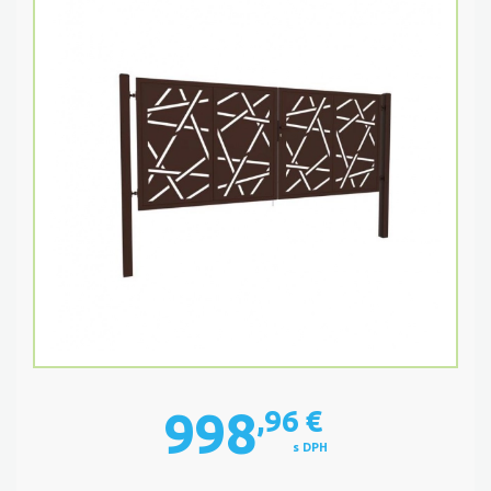
998
,96
€
s DPH