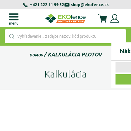
+421 222 11 99 32
shop@ekofence.sk
menu
Vyhľadávanie... zadajte názov, kód produktu
Nák
KALKULÁCIA PLOTOV
DOMOV
Kalkulácia