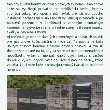
Gabióny sú obľúbeným druhom plotových systémov. Gabiónové
koše sa využívajú prevažne na stabilizáciu svahu, brehov
vodných tokov, ako oporný múr, avšak pre ich jednoduchú
inštaláciu nachádzajú v súčasnosti využitie aj v záhrade a pri
oplotení pozemku. V kombinácií s vhodným dekoračným
kameňom si vytvoríte rôzne prírodné steny, záhradné múriky,
skalky a vyvýšene záhony.
Aj keď existuje mnoho skvelých komerčných a domácich použití
pre gabionové koše, väčšina z nich zahŕňa naplnenie koša
určitým druhom horniny. Oceľové drôty s hrúbkou 4 mm sú
dostatočne pevné na to, aby sa siete pri naplnení nenatiahli a
nepoškodili. Avšak pri montáži gabiónových košov s väčšou
dĺžkou či výškou odporúčame používať dištančné háčiky, ktoré
zaručia, že si vaše koše zachovajú rovnaký tvar aj po naplnení
horninou.