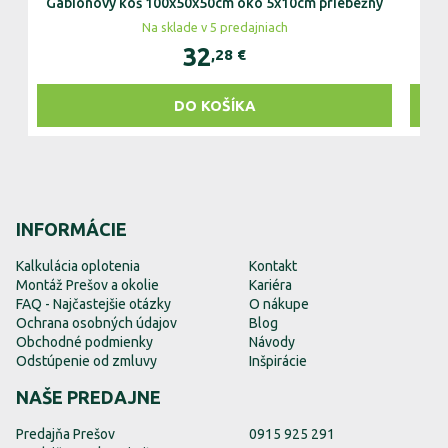
Gabiónový kôš 100x50x50cm oko 5x10cm priebežný
Gab
Na sklade v 5 predajniach
32
,28
€
DO KOŠÍKA
INFORMÁCIE
Kalkulácia oplotenia
Kontakt
Montáž Prešov a okolie
Kariéra
FAQ - Najčastejšie otázky
O nákupe
Ochrana osobných údajov
Blog
Obchodné podmienky
Návody
Odstúpenie od zmluvy
Inšpirácie
NAŠE PREDAJNE
Predajňa Prešov
0915 925 291