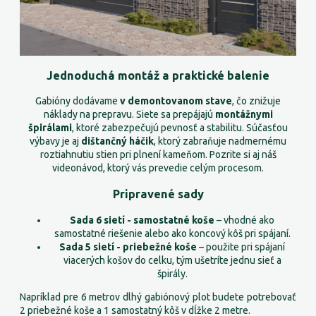
Jednoduchá montáž a praktické balenie
Gabióny dodávame
v demontovanom stave
, čo znižuje
náklady na prepravu. Siete sa prepájajú
montážnymi
špirálami
, ktoré zabezpečujú pevnosť a stabilitu. Súčasťou
výbavy je aj
dištančný háčik
, ktorý zabraňuje nadmernému
roztiahnutiu stien pri plnení kameňom. Pozrite si aj náš
videonávod, ktorý vás prevedie celým procesom.
Pripravené sady
Sada 6 sietí - samostatné koše
– vhodné ako
samostatné riešenie alebo ako koncový kôš pri spájaní.
Sada 5 sietí - priebežné koše
– použite pri spájaní
viacerých košov do celku, tým ušetríte jednu sieť a
špirály.
Napríklad pre 6 metrov dlhý gabiónový plot budete potrebovať
2 priebežné koše a 1 samostatný kôš v dĺžke 2 metre.