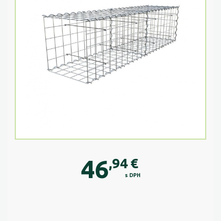
46
,94
€
s DPH