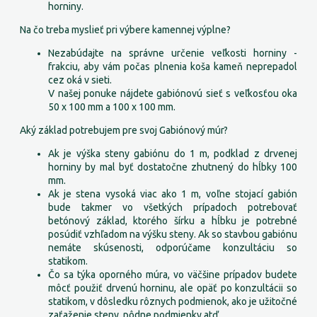
horniny.
Na čo treba myslieť pri výbere kamennej výplne?
Nezabúdajte na správne určenie veľkosti horniny -
frakciu, aby vám počas plnenia koša kameň neprepadol
cez oká v sieti.
V našej ponuke nájdete gabiónovú sieť s veľkosťou oka
50 x 100 mm a 100 x 100 mm.
Aký základ potrebujem pre svoj Gabiónový múr?
Ak je výška steny gabiónu do 1 m, podklad z drvenej
horniny by mal byť dostatočne zhutnený do hĺbky 100
mm.
Ak je stena vysoká viac ako 1 m, voľne stojací gabión
bude takmer vo všetkých prípadoch potrebovať
betónový základ, ktorého šírku a hĺbku je potrebné
posúdiť vzhľadom na výšku steny. Ak so stavbou gabiónu
nemáte skúsenosti, odporúčame konzultáciu so
statikom.
Čo sa týka oporného múra, vo väčšine prípadov budete
môcť použiť drvenú horninu, ale opäť po konzultácii so
statikom, v dôsledku rôznych podmienok, ako je užitočné
zaťaženie steny, pôdne podmienky atď.