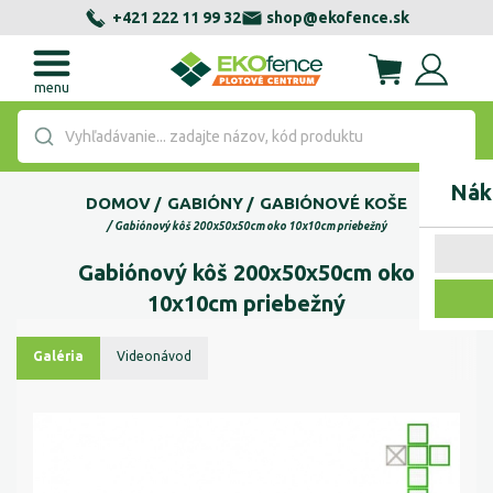
+421 222 11 99 32
shop@ekofence.sk
menu
Vyhľadávanie... zadajte názov, kód produktu
Nák
DOMOV
GABIÓNY
GABIÓNOVÉ KOŠE
Gabiónový kôš 200x50x50cm oko 10x10cm priebežný
Gabiónový kôš 200x50x50cm oko
10x10cm priebežný
Galéria
Videonávod