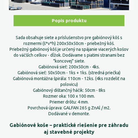
Popis produktu
Sada obsahuje siete a príslušenstvo pre gabiónový kôš s
rozmermi (š*v*h) 200x50x50cm - priebežný kôš.
Priebežný gabiónový kôš je určený na spájanie viacerých košov
do väčších celkov - dĺžok. Dodávame s piatimi stranami bez
"koncovej" siete.
Gabiónová sieť: 200x50cm - 4ks.
Gabiónová sieť: 50x50cm - 1ks + 1ks. (stredná priečka)
Gabiónová montážna špirála: 110cm - 12ks. (4ks rozdeliť na
polovicu)
Gabiónový dištančný háčik: 50cm - 8ks
Rozmer oka: 100 x 100 mm.
Priemer drôtu: 4 mm.
Povrchová úprava: GALFAN 265 g ZnAl / m2.
Dodávané v demonte.
Gabiónové koše – praktické riešenie pre záhradu
aj stavebné projekty