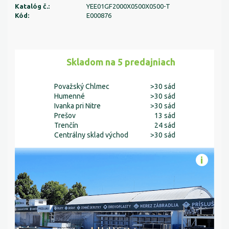
Katalóg č.:
YEE01GF2000X0500X0500-T
Kód:
E000876
Skladom na 5 predajniach
Považský Chlmec
>30 sád
Humenné
>30 sád
Ivanka pri Nitre
>30 sád
Prešov
13 sád
Trenčín
24 sád
Centrálny sklad východ
>30 sád