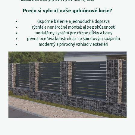
Prečo si vybrať naše gabiónové koše?
úsporné balenie a jednoduchá doprava
rýchla a nenáročná montáž aj bez skúseností
modulárny systém pre rôzne dĺžky a tvary
pevná oceľová konštrukcia so špirálovým spájaním
moderný a prírodný vzhľad v exteriéri