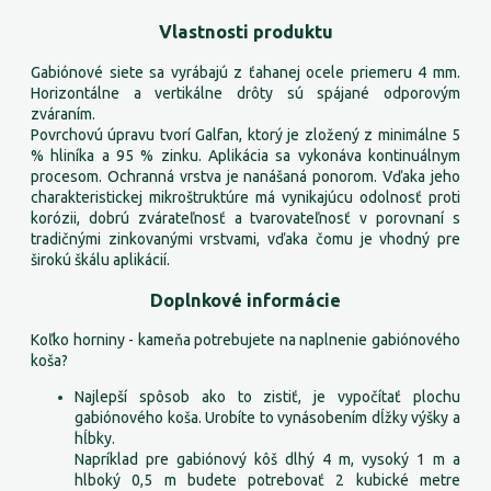
Vlastnosti produktu
Gabiónové siete sa vyrábajú z ťahanej ocele priemeru 4 mm.
Horizontálne a vertikálne drôty sú spájané odporovým
zváraním.
Povrchovú úpravu tvorí Galfan, ktorý je zložený z minimálne 5
% hliníka a 95 % zinku. Aplikácia sa vykonáva kontinuálnym
procesom. Ochranná vrstva je nanášaná ponorom. Vďaka jeho
charakteristickej mikroštruktúre má vynikajúcu odolnosť proti
korózii, dobrú zvárateľnosť a tvarovateľnosť v porovnaní s
tradičnými zinkovanými vrstvami, vďaka čomu je vhodný pre
širokú škálu aplikácií.
Doplnkové informácie
Koľko horniny - kameňa potrebujete na naplnenie gabiónového
koša?
Najlepší spôsob ako to zistiť, je vypočítať plochu
gabiónového koša. Urobíte to vynásobením dĺžky výšky a
hĺbky.
Napríklad pre gabiónový kôš dlhý 4 m, vysoký 1 m a
hlboký 0,5 m budete potrebovať 2 kubické metre