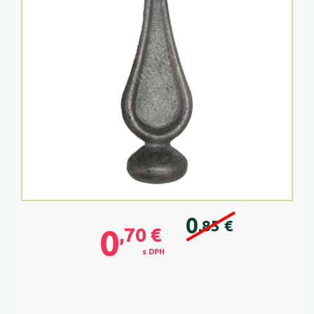
0
,85
€
0
,70
€
s DPH