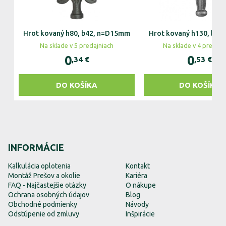
Hrot kovaný h80, b42, n=D15mm
Hrot kovaný h130, b70
Na sklade v 5 predajniach
Na sklade v 4 predajn
0
0
,34
€
,53
€
DO KOŠÍKA
DO KOŠÍKA
INFORMÁCIE
Kalkulácia oplotenia
Kontakt
Montáž Prešov a okolie
Kariéra
FAQ - Najčastejšie otázky
O nákupe
Ochrana osobných údajov
Blog
Obchodné podmienky
Návody
Odstúpenie od zmluvy
Inšpirácie