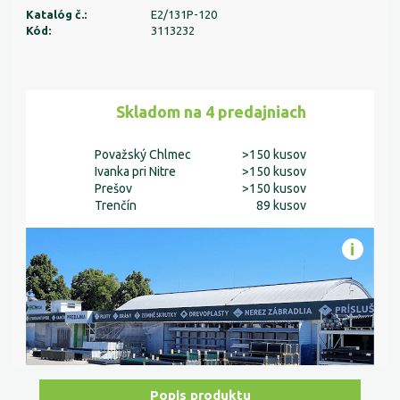
Katalóg č.:
E2/131P-120
Kód:
3113232
Skladom na 4 predajniach
Považský Chlmec
>150 kusov
Ivanka pri Nitre
>150 kusov
Prešov
>150 kusov
Trenčín
89 kusov
Popis produktu