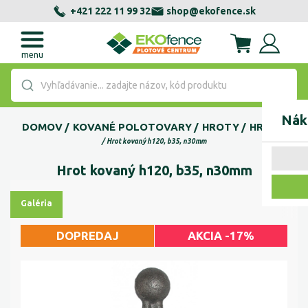
+421 222 11 99 32
shop@ekofence.sk
menu
Vyhľadávanie... zadajte názov, kód produktu
Nák
DOMOV
KOVANÉ POLOTOVARY
HROTY
HROTY
Hrot kovaný h120, b35, n30mm
Hrot kovaný h120, b35, n30mm
Galéria
DOPREDAJ
AKCIA -17%