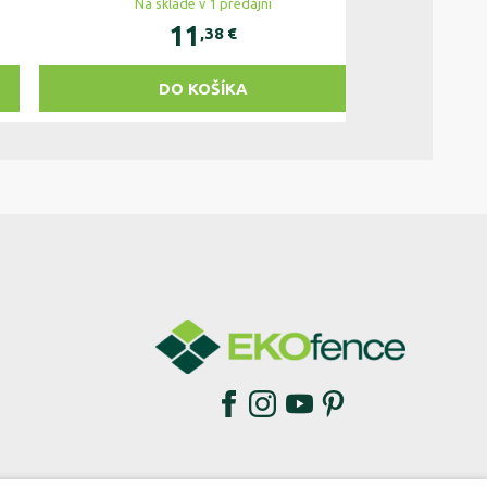
Na sklade v 1 predajni
11
,38
€
DO KOŠÍKA