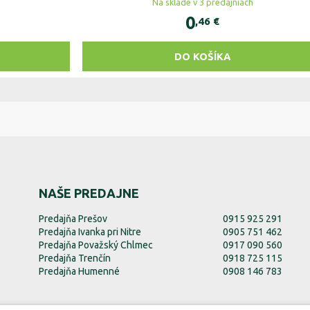
Na sklade v 3 predajniach
0
,46
€
DO KOŠÍKA
NAŠE PREDAJNE
Predajňa Prešov
0915 925 291
Predajňa Ivanka pri Nitre
0905 751 462
Predajňa Považský Chlmec
0917 090 560
Predajňa Trenčín
0918 725 115
Predajňa Humenné
0908 146 783