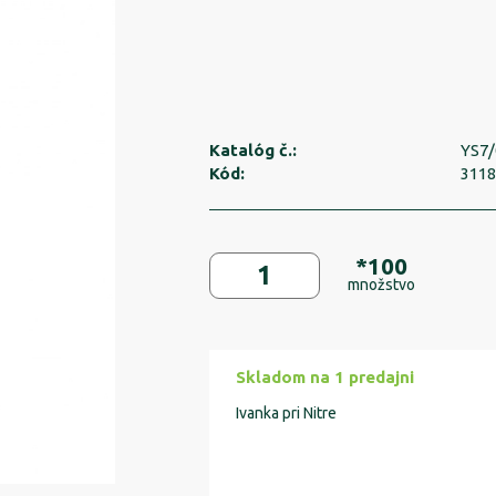
Katalóg č.:
YS7/
Kód:
311
*100
množstvo
Skladom na 1 predajni
Ivanka pri Nitre