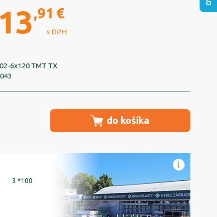
13
,91
€
s DPH
02-6x120 TMT TX
8043
do košíka
3 *100