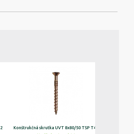
12
Konštrukčná skrutka UVT 8x80/50 TSP T40
Konštrukčná