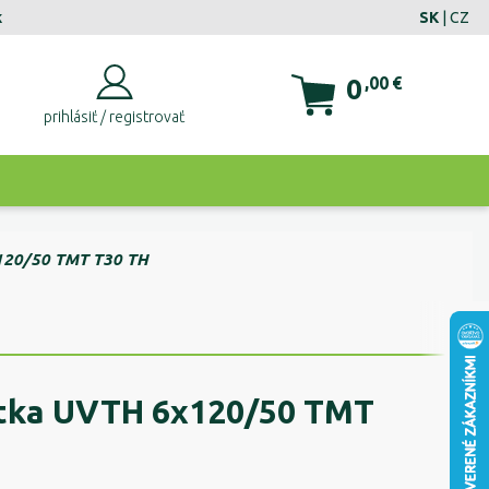
k
SK
|
CZ
0
,00
€
prihlásiť / registrovať
120/50 TMT T30 TH
utka UVTH 6x120/50 TMT