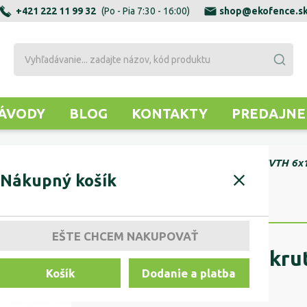
+421 222 11 99 32
(Po - Pia 7:30 - 16:00)
shop@ekofence.s
ÁVODY
BLOG
KONTAKTY
PREDAJNE
KY
SKRUTKY SAMOZÁVRTNÉ
Konštrukčná skrutka UVTH 6x
Nákupný košík
EŠTE CHCEM NAKUPOVAŤ
Konštrukčná skr
Košík
Dodanie a platba
T30 TH