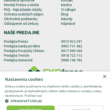
Kalkulácia oplotenia
Kontakt
Montáž Prešov a okolie
Kariéra
FAQ - Najčastejšie otázky
O nákupe
Ochrana osobných údajov
Blog
Obchodné podmienky
Návody
Odstúpenie od zmluvy
Inšpirácie
NAŠE PREDAJNE
Predajňa Prešov
0915 925 291
Predajňa Ivanka pri Nitre
0905 751 462
Predajňa Považský Chlmec
0917 090 560
Predajňa Trenčín
0918 725 115
Predajňa Humenné
0908 146 783
×
Nastavenia cookies
Súbory cookie používame na zlepšenie vášho zážitku z prehliadania,
poskytovanie prispôsobených reklám alebo obsahu a analýzu našej
návštevnosti.
Prečítať viac
EKOfence.sk
EKOfence.cz
EKOfence.com
SPRAVOVAŤ SÚHLAS
sada