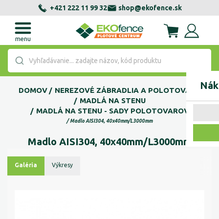
+421 222 11 99 32
shop@ekofence.sk
menu
Vyhľadávanie... zadajte názov, kód produktu
Nák
DOMOV
NEREZOVÉ ZÁBRADLIA A POLOTOVARY
MADLÁ NA STENU
MADLÁ NA STENU - SADY POLOTOVAROV
Madlo AISI304, 40x40mm/L3000mm
Madlo AISI304, 40x40mm/L3000mm
Galéria
Výkresy