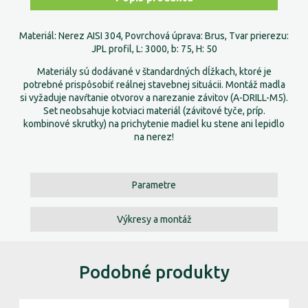
Materiál: Nerez AISI 304, Povrchová úprava: Brus, Tvar prierezu:
JPL profil, L: 3000, b: 75, H: 50
Materiály sú dodávané v štandardných dĺžkach, ktoré je
potrebné prispôsobiť reálnej stavebnej situácii. Montáž madla
si vyžaduje navŕtanie otvorov a narezanie závitov (A-DRILL-M5).
Set neobsahuje kotviaci materiál (závitové tyče, príp.
kombinové skrutky) na prichytenie madiel ku stene ani lepidlo
na nerez!
Parametre
Výkresy a montáž
Podobné produkty