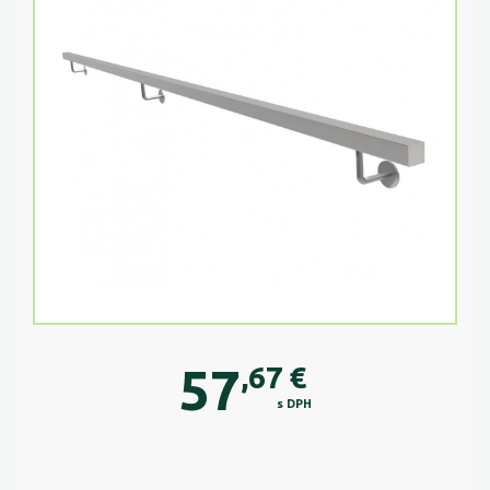
57
,67
€
s DPH