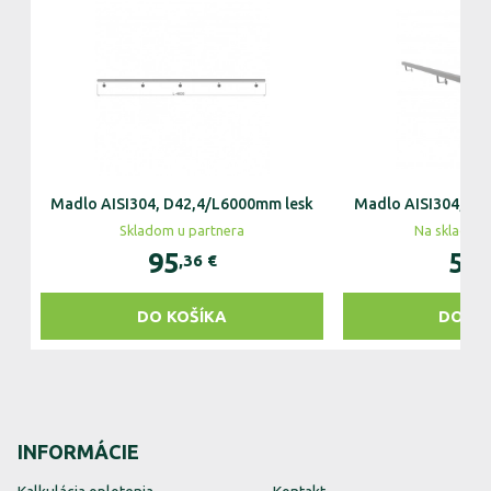
Madlo AISI304, D42,4/L6000mm lesk
Madlo AISI304, 
Skladom u partnera
Na sklade v 
95
57
,36
€
,
DO KOŠÍKA
DO KO
INFORMÁCIE