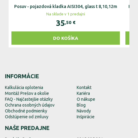
Posuv - pojazdová kladka AISI304, glass t 8,10,12m
Posu
Na sklade v 1 predajni
35
,50
€
DO KOŠÍKA
INFORMÁCIE
Kalkulácia oplotenia
Kontakt
Montáž Prešov a okolie
Kariéra
FAQ - Najčastejšie otázky
O nákupe
Ochrana osobných údajov
Blog
Obchodné podmienky
Návody
Odstúpenie od zmluvy
Inšpirácie
NAŠE PREDAJNE