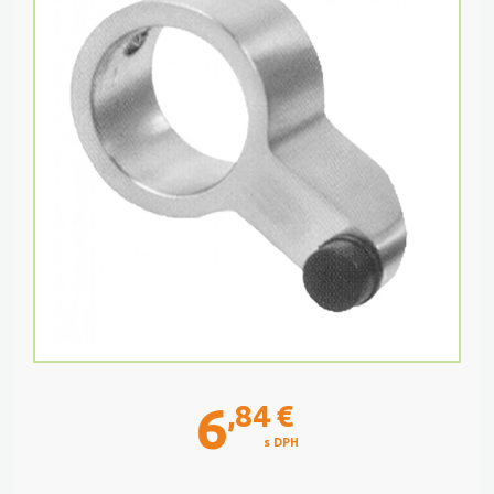
6
,84
€
s DPH