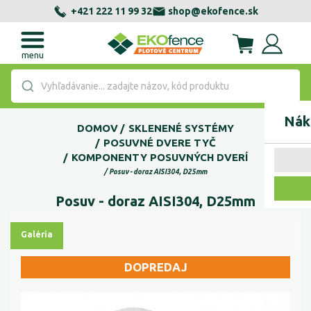
+421 222 11 99 32
shop@ekofence.sk
menu
Vyhľadávanie... zadajte názov, kód produktu
Nák
DOMOV
SKLENENÉ SYSTÉMY
POSUVNÉ DVERE TYČ
KOMPONENTY POSUVNÝCH DVERÍ
Posuv - doraz AISI304, D25mm
Posuv - doraz AISI304, D25mm
Galéria
DOPREDAJ