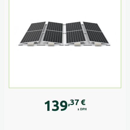
139
,37
€
s DPH