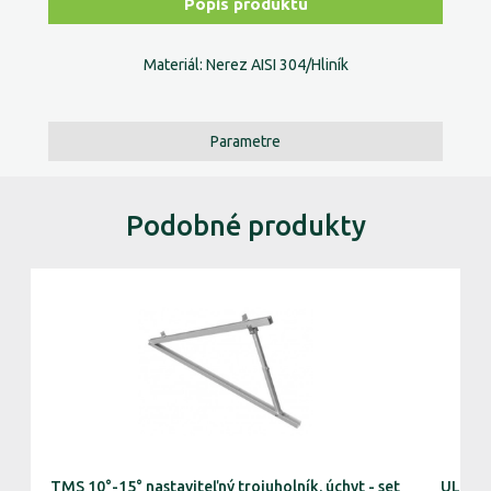
Popis produktu
Materiál: Nerez AISI 304/Hliník
Parametre
Podobné produkty
TMS 10°-15° nastaviteľný trojuholník. úchyt - set
ULT 10