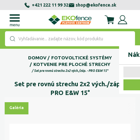
+421 222 11 99 32
shop@ekofence.sk
menu
Vyhľadávanie... zadajte názov, kód produktu
Nák
DOMOV
FOTOVOLTICKÉ SYSTÉMY
KOTVENIE PRE PLOCHÉ STRECHY
Set pre rovnú strechu 2x2 vých./záp. - PRO E&W 15°
Set pre rovnú strechu 2x2 vých./záp. -
PRO E&W 15°
Galéria