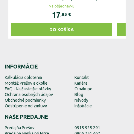
Na objednávku
17
,85
€
DO KOŠÍKA
INFORMÁCIE
Kalkulácia oplotenia
Kontakt
Montáž Prešov a okolie
Kariéra
FAQ - Najčastejšie otázky
O nákupe
Ochrana osobných údajov
Blog
Obchodné podmienky
Návody
Odstúpenie od zmluvy
Inšpirácie
NAŠE PREDAJNE
Predajňa Prešov
0915 925 291
Predajňa Ivanka pri Nitre
0905 751 462