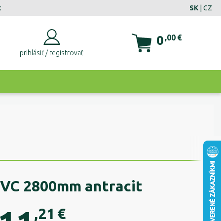
k
SK
|
CZ
0
,00
€
prihlásiť / registrovať
VC 2800mm antracit
,21
€