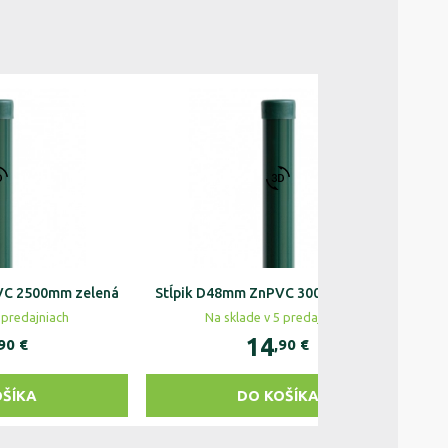
VC 2500mm zelená
Stĺpik D48mm ZnPVC 3000mm zelená
S
 predajniach
Na sklade v 5 predajniach
14
,90
€
,90
€
OŠÍKA
DO KOŠÍKA