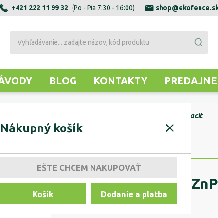
+421 222 11 99 32
(Po - Pia 7:30 - 16:00)
shop@ekofence.s
ÁVODY
BLOG
KONTAKTY
PREDAJNE
KRÚHLE STĹPIKY
Stĺpik D48mm ZnPVC 2800mm antracit
Nákupný košík
EŠTE CHCEM NAKUPOVAŤ
Stĺpik D48mm ZnP
Košík
Dodanie a platba