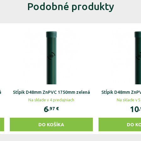
Podobné produkty
á
Stĺpik D48mm ZnPVC 1750mm zelená
Stĺpik D48mm ZnP
Na sklade v 4 predajniach
Na sklade v 5
6
10
,97
€
DO KOŠÍKA
DO K