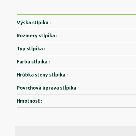
Výška stĺpika
:
Rozmery stĺpika
:
Typ stĺpika
:
Farba stĺpika
:
Hrúbka steny stĺpika
:
Povrchová úprava stĺpika
:
Hmotnosť
: