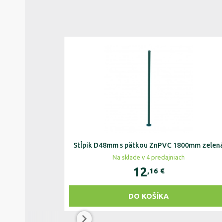
Stĺpik D48mm s pätkou ZnPVC 1800mm zelen
Na sklade v 4 predajniach
12
,16
€
DO KOŠÍKA