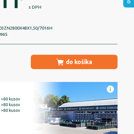
11
s DPH
03ZN2800X48X1,50/7016H
0965
do košíka
>80 kusov
>80 kusov
>80 kusov