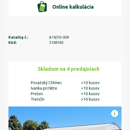
Online kalkulácia
Katalóg č.:
A19/20-009
Kód:
3108160
Skladom na 4 predajniach
Považský Chlmec
>10 kusov
Ivanka pri Nitre
>10 kusov
Prešov
>10 kusov
Trenčín
>10 kusov