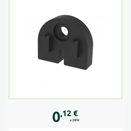
0
,12
€
s DPH