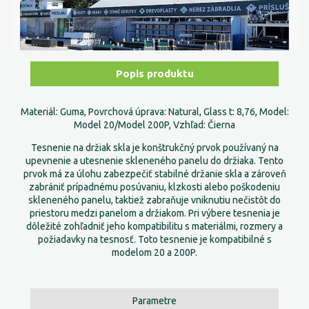
Popis produktu
Materiál: Guma, Povrchová úprava: Natural, Glass t: 8,76, Model:
Model 20/Model 200P, Vzhľad: Čierna
Tesnenie na držiak skla je konštrukčný prvok používaný na
upevnenie a utesnenie skleneného panelu do držiaka. Tento
prvok má za úlohu zabezpečiť stabilné držanie skla a zároveň
zabrániť prípadnému posúvaniu, klzkosti alebo poškodeniu
skleneného panelu, taktiež zabraňuje vniknutiu nečistôt do
priestoru medzi panelom a držiakom. Pri výbere tesnenia je
dôležité zohľadniť jeho kompatibilitu s materiálmi, rozmery a
požiadavky na tesnosť. Toto tesnenie je kompatibilné s
modelom 20 a 200P.
Parametre