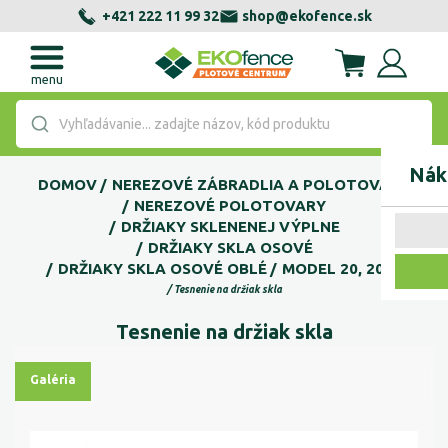
+421 222 11 99 32
shop@ekofence.sk
menu
Vyhľadávanie... zadajte názov, kód produktu
Nák
DOMOV
NEREZOVÉ ZÁBRADLIA A POLOTOVARY
NEREZOVÉ POLOTOVARY
DRŽIAKY SKLENENEJ VÝPLNE
DRŽIAKY SKLA OSOVÉ
DRŽIAKY SKLA OSOVÉ OBLÉ
MODEL 20, 200P
Tesnenie na držiak skla
Tesnenie na držiak skla
Galéria