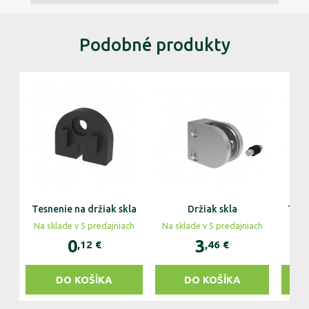
Podobné produkty
Tesnenie na držiak skla
Držiak skla
Tesn
Na sklade v 5 predajniach
Na sklade v 5 predajniach
Na s
0
3
,12
€
,46
€
DO KOŠÍKA
DO KOŠÍKA