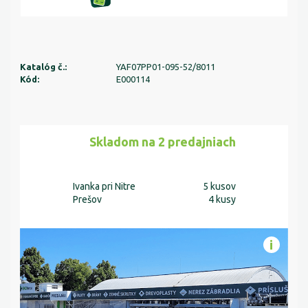
Katalóg č.:
YAF07PP01-095-52/8011
Kód:
E000114
Skladom na 2 predajniach
Ivanka pri Nitre
5 kusov
Prešov
4 kusy