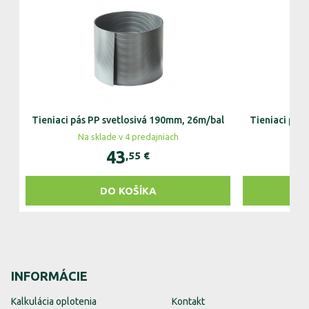
Tieniaci pás PP svetlosivá 190mm, 26m/bal
Tieniaci pás
Na sklade v 4 predajniach
43
,55
€
DO KOŠÍKA
INFORMÁCIE
Kalkulácia oplotenia
Kontakt