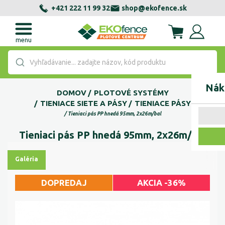
+421 222 11 99 32
shop@ekofence.sk
menu
Vyhľadávanie... zadajte názov, kód produktu
Nák
DOMOV
PLOTOVÉ SYSTÉMY
TIENIACE SIETE A PÁSY
TIENIACE PÁSY
Tieniaci pás PP hnedá 95mm, 2x26m/bal
Tieniaci pás PP hnedá 95mm, 2x26m/bal
Galéria
DOPREDAJ
AKCIA -36%