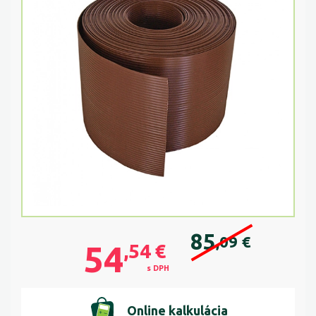
85
,09
€
54
,54
€
s DPH
Online kalkulácia