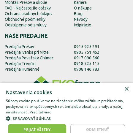
Montáž Prešov a okolie
Kariéra
FAQ - Najčastejšie otázky
O nákupe
Ochrana osobných údajov
Blog
Obchodné podmienky
Návody
Odstúpenie od zmluvy
Inšpirácie
NAŠE PREDAJNE
Predajňa Prešov
0915 925 291
Predajňa Ivanka pri Nitre
0905 751 462
Predajňa Považský Chlmec
0917 090 560
Predajňa Trenčín
0918 725 115
Predajňa Humenné
0908 146 783
×
Nastavenia cookies
Súbory cookie používame na zlepšenie vášho zážitku z prehliadania,
poskytovanie prispôsobených reklám alebo obsahu a analýzu našej
návštevnosti.
Prečítať viac
EKOfence.sk
EKOfence.cz
EKOfence.com
SPRAVOVAŤ SÚHLAS
ks
PRIJAŤ VŠETKY
ODMIETNUŤ
do košíka