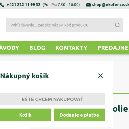
+421 222 11 99 32
(Po - Pia 7:30 - 16:00)
shop@ekofence.s
ÁVODY
BLOG
KONTAKTY
PREDAJNE
ortné koliesko s centrál. otv., D80x30mm
Nákupný košík
EŠTE CHCEM NAKUPOVAŤ
Transportné kolies
Košík
Dodanie a platba
D80x30mm