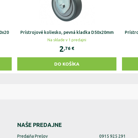
50x20
Prístrojové koliesko, pevná kladka D50x20mm
Prístr
Na sklade v 1 predajni
2
,76
€
DO KOŠÍKA
NAŠE PREDAJNE
Predajňa Prešov
0915 925 291