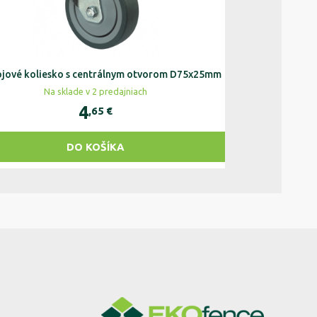
ojové koliesko s centrálnym otvorom D75x25mm
Koliesko na ko
Na sklade v 2 predajniach
Na
4
,65
€
DO KOŠÍKA