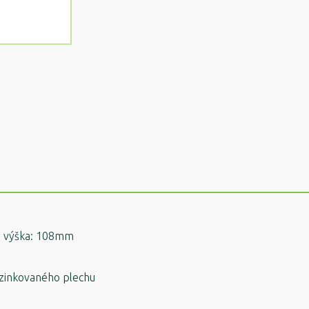
á výška: 108mm
ozinkovaného plechu