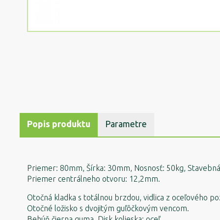
Popis produktu
Parametre
Priemer: 80mm, Šírka: 30mm, Nosnosť: 50kg, Stavebn
Priemer centrálneho otvoru: 12,2mm.
Otočná kladka s totálnou brzdou, vidlica z oceľového p
Otočné ložisko s dvojitým guľôčkovým vencom.
Behúň čierna guma. Disk kolieska: oceľ