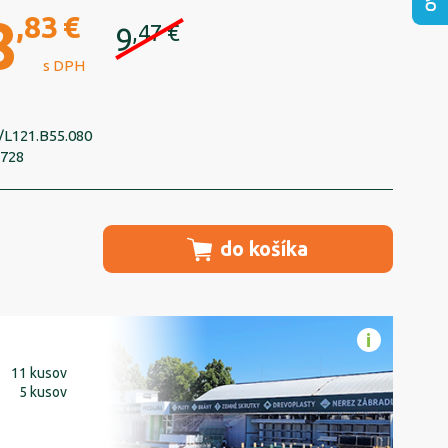
8
,83
€
,47
€
9
s DPH
L121.B55.080
1728
do košíka
11 kusov
5 kusov