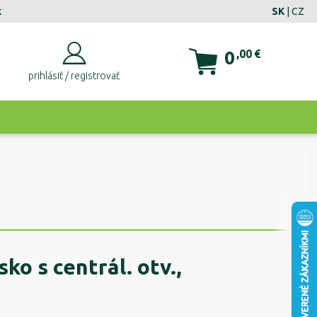
k
SK
|
CZ
0
,00
€
prihlásiť / registrovať
ko s centrál. otv.,