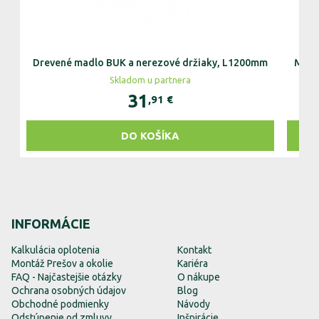
Drevené madlo BUK a nerezové držiaky, L1200mm
Madl
Skladom u partnera
31
,91
€
DO KOŠÍKA
INFORMÁCIE
Kalkulácia oplotenia
Kontakt
Montáž Prešov a okolie
Kariéra
FAQ - Najčastejšie otázky
O nákupe
Ochrana osobných údajov
Blog
Obchodné podmienky
Návody
Odstúpenie od zmluvy
Inšpirácie