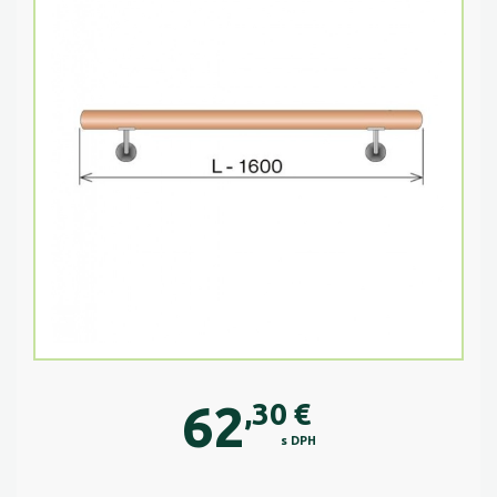
62
,30
€
s DPH