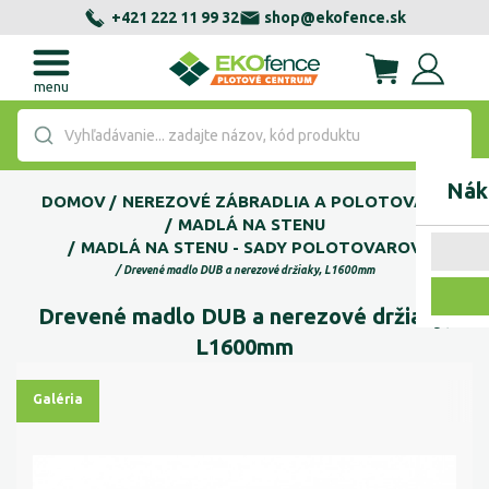
+421 222 11 99 32
shop@ekofence.sk
menu
Vyhľadávanie... zadajte názov, kód produktu
Nák
DOMOV
NEREZOVÉ ZÁBRADLIA A POLOTOVARY
MADLÁ NA STENU
MADLÁ NA STENU - SADY POLOTOVAROV
Drevené madlo DUB a nerezové držiaky, L1600mm
Drevené madlo DUB a nerezové držiaky,
L1600mm
Galéria