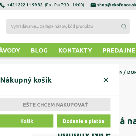
+421 222 11 99 32
(Po - Pia 7:30 - 16:00)
shop@ekofence.s
ÁVODY
BLOG
KONTAKTY
PREDAJNE
ONY A PRÍSLUŠENSTVO
POHONY KRÍDLOVÝCH BRÁN
DO
Nákupný košík
EŠTE CHCEM NAKUPOVAŤ
Konzola predná na
Košík
Dodanie a platba
pohony Nice