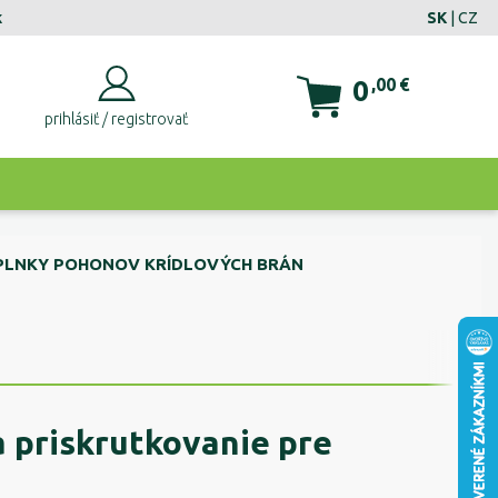
k
SK
|
CZ
0
,00
€
prihlásiť / registrovať
PLNKY POHONOV KRÍDLOVÝCH BRÁN
 priskrutkovanie pre