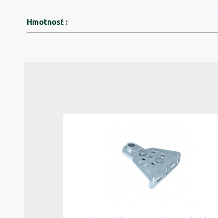
Hmotnosť
: