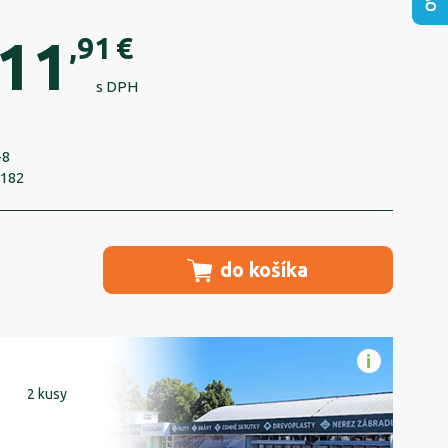
11
,91
€
s DPH
-8
2182
do košíka
2 kusy