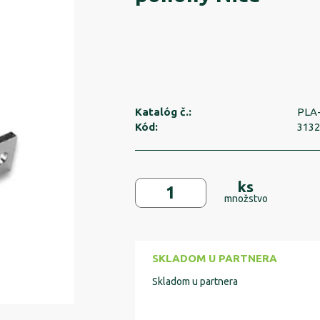
Katalóg č.:
PLA
Kód:
313
ks
množstvo
SKLADOM U PARTNERA
Skladom u partnera