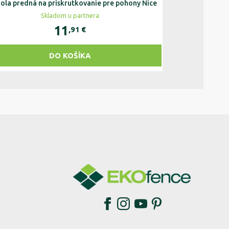
ola predná na priskrutkovanie pre pohony Nice
Doraz mechani
Skladom u partnera
Na sklade v 5 
11
4
,91
€
,0
DO KOŠÍKA
DO KO