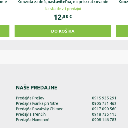
anie
Konzola zadná, nastaviteľná, na priskrutkovanie
Konz
Na sklade v 1 predajni
12
,58
€
DO KOŠÍKA
NAŠE PREDAJNE
Predajňa Prešov
0915 925 291
Predajňa Ivanka pri Nitre
0905 751 462
Predajňa Považský Chlmec
0917 090 560
Predajňa Trenčín
0918 725 115
Predajňa Humenné
0908 146 783