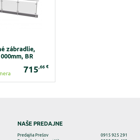
é zábradlie,
1000mm, BR
€
,66
715
nera
NAŠE PREDAJNE
Predajňa Prešov
0915 925 291