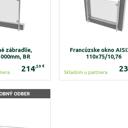
é zábradlie,
Francúzske okno AISI
1000mm, BR
110x75/10,76
€
,59
214
2
nera
Skladom u partnera
SOBNÝ ODBER