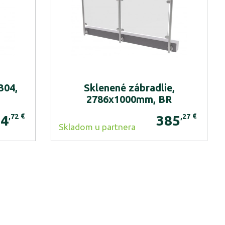
304,
Sklenené zábradlie,
2786x1000mm, BR
€
€
,72
,27
34
385
Skladom u partnera