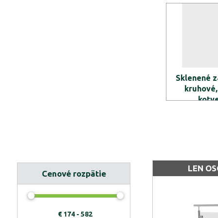
Sklenené z
kruhové,
kotv
LEN O
Cenové rozpätie
€
174 - 582