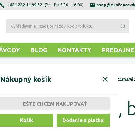
+421 222 11 99 32
(Po - Pia 7:30 - 16:00)
shop@ekofence.s
ÁVODY
BLOG
KONTAKTY
PREDAJNE
Nákupný košík
ZOVÉ ZÁBRADLIA
NEREZOVÉ ZÁBRADLIA - SKLENENÁ VÝPLŇ
SKLENENÉ 
dlia - kruhové,
EŠTE CHCEM NAKUPOVAŤ
Košík
Dodanie a platba