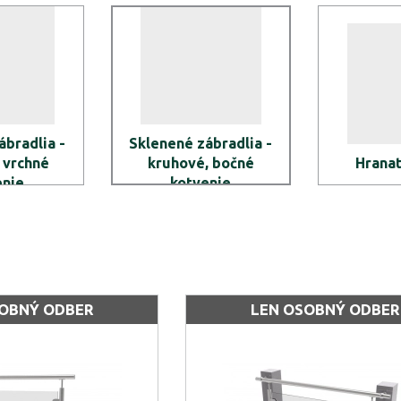
ábradlia -
Sklenené zábradlia -
 vrchné
kruhové, bočné
Hranat
enie
kotvenie
SOBNÝ ODBER
LEN OSOBNÝ ODBER