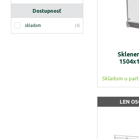
Dostupnosť
(4)
skladom
Sklenen
1504x
Skladom u part
LEN O