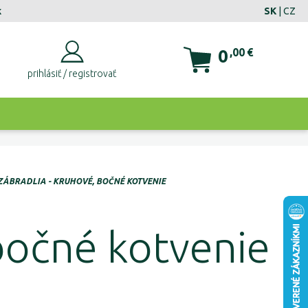
k
SK
|
CZ
0
,00
€
prihlásiť / registrovať
ZÁBRADLIA - KRUHOVÉ, BOČNÉ KOTVENIE
 bočné kotvenie