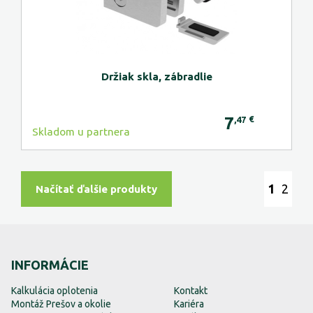
Držiak skla, zábradlie
7
€
,47
Skladom u partnera
1
2
Načítať ďalšie produkty
INFORMÁCIE
Kalkulácia oplotenia
Kontakt
Montáž Prešov a okolie
Kariéra