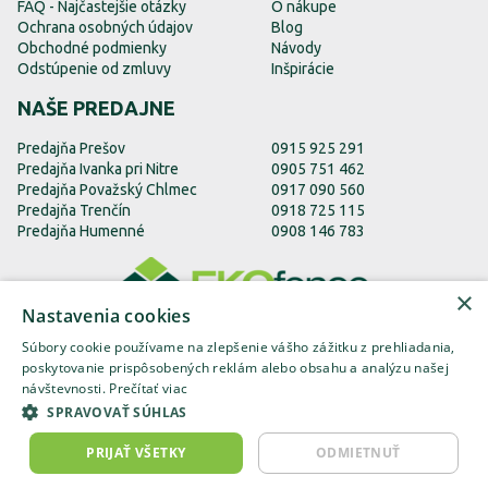
FAQ - Najčastejšie otázky
O nákupe
Ochrana osobných údajov
Blog
Obchodné podmienky
Návody
Odstúpenie od zmluvy
Inšpirácie
NAŠE PREDAJNE
Predajňa Prešov
0915 925 291
Predajňa Ivanka pri Nitre
0905 751 462
Predajňa Považský Chlmec
0917 090 560
Predajňa Trenčín
0918 725 115
Predajňa Humenné
0908 146 783
×
Nastavenia cookies
Súbory cookie používame na zlepšenie vášho zážitku z prehliadania,
poskytovanie prispôsobených reklám alebo obsahu a analýzu našej
návštevnosti.
Prečítať viac
EKOfence.sk
EKOfence.cz
EKOfence.com
SPRAVOVAŤ SÚHLAS
PRIJAŤ VŠETKY
ODMIETNUŤ