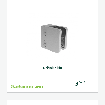
Držiak skla
3
€
,36
Skladom u partnera