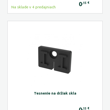
0
€
,15
Na sklade v 4 predajniach
Tesnenie na držiak skla
0
€
,15