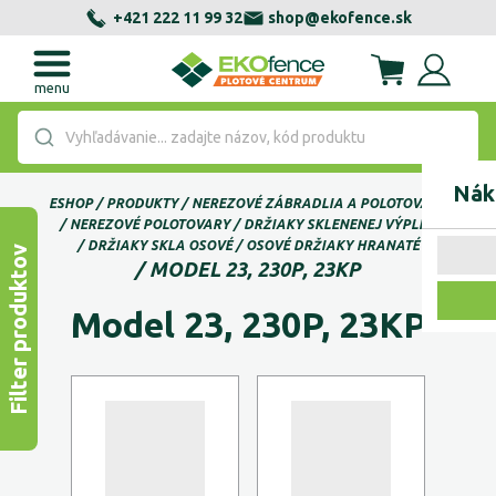
+421 222 11 99 32
shop@ekofence.sk
menu
Vyhľadávanie... zadajte názov, kód produktu
Nák
ESHOP
PRODUKTY
NEREZOVÉ ZÁBRADLIA A POLOTOVARY
NEREZOVÉ POLOTOVARY
DRŽIAKY SKLENENEJ VÝPLNE
DRŽIAKY SKLA OSOVÉ
OSOVÉ DRŽIAKY HRANATÉ
Filter produktov
MODEL 23, 230P, 23KP
Model 23, 230P, 23KP