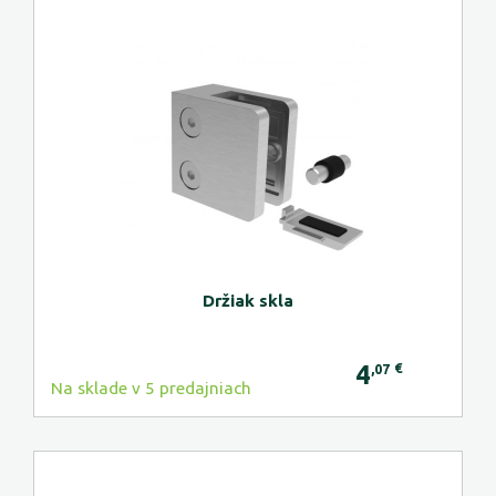
Držiak skla
4
€
,07
Na sklade v 5 predajniach