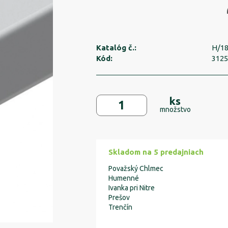
Katalóg č.:
H/18
Kód:
312
ks
množstvo
Skladom na 5 predajniach
Považský Chlmec
Humenné
Ivanka pri Nitre
Prešov
Trenčín