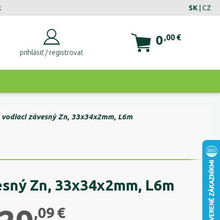
k
SK
|
CZ
0
,00
€
prihlásiť / registrovať
l vodiaci závesný Zn, 33x34x2mm, L6m
vesný Zn, 33x34x2mm, L6m
,09
€