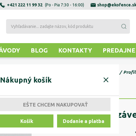
+421 222 11 99 32
(Po - Pia 7:30 - 16:00)
shop@ekofence.s
ÁVODY
BLOG
KONTAKTY
PREDAJNE
PONENTY PRE ZÁVESNÉ BRÁNY
PROFILY ZÁVESNÉ
Profi
Nákupný košík
EŠTE CHCEM NAKUPOVAŤ
Profil vodiaci zá
Košík
Dodanie a platba