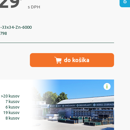
29
s DPH
-33x34-Zn-6000
5798
do košíka
>20 kusov
7 kusov
6 kusov
19 kusov
8 kusov