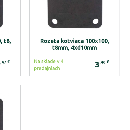
, t8,
Rozeta kotviaca 100x100,
t8mm, 4xd10mm
Na sklade v 4
€
€
,47
,46
2
3
predajniach