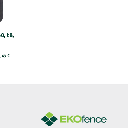
0, t8,
€
,43
6