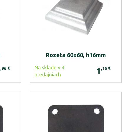
m
Rozeta 60x60, h16mm
Na sklade v 4
€
€
,96
,16
0
1
predajniach