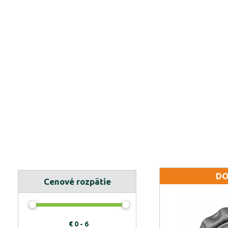
DO
Cenové rozpätie
€
0 - 6