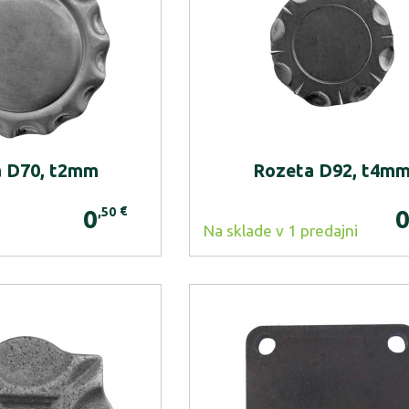
 D70, t2mm
Rozeta D92, t4m
€
,50
0
Na sklade v 1 predajni