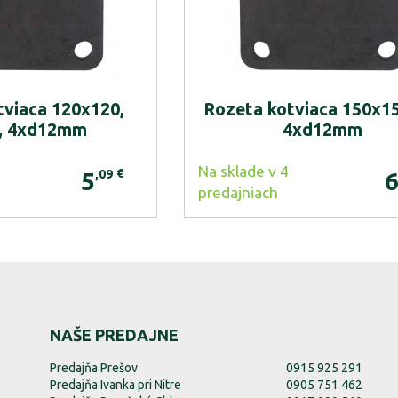
tviaca 120x120,
Rozeta kotviaca 150x15
, 4xd12mm
4xd12mm
Na sklade v 4
€
,09
5
predajniach
NAŠE PREDAJNE
Predajňa Prešov
0915 925 291
Predajňa Ivanka pri Nitre
0905 751 462