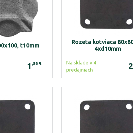
Rozeta kotviaca 80x80
00x100, t10mm
4xd10mm
Na sklade v 4
€
,86
1
predajniach