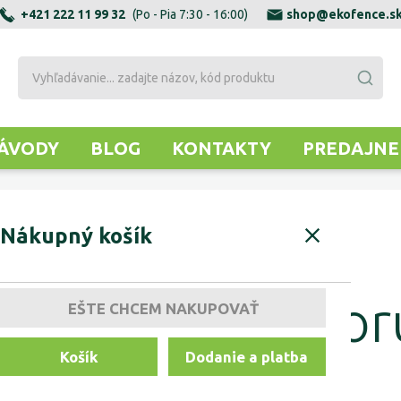
+421 222 11 99 32
(Po - Pia 7:30 - 16:00)
shop@ekofence.s
ÁVODY
BLOG
KONTAKTY
PREDAJNE
Nákupný košík
YCIE
ROZETY BEZ OTVORU
Rozety bez otvor
EŠTE CHCEM NAKUPOVAŤ
Košík
Dodanie a platba