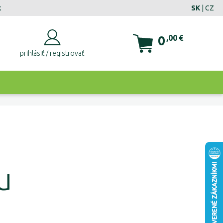
k
SK
|
CZ
0
,00
€
prihlásiť / registrovať
u