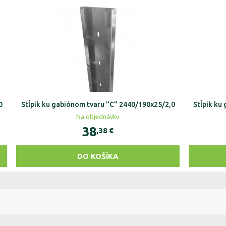
0
Stĺpik ku gabiónom tvaru "C" 2440/190x25/2,0
Stĺpik ku
Na objednávku
38
,38
€
DO KOŠÍKA