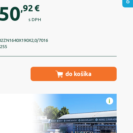
50
,92
€
s DPH
02ZN1640X190X2,0/7016
0255
do košíka