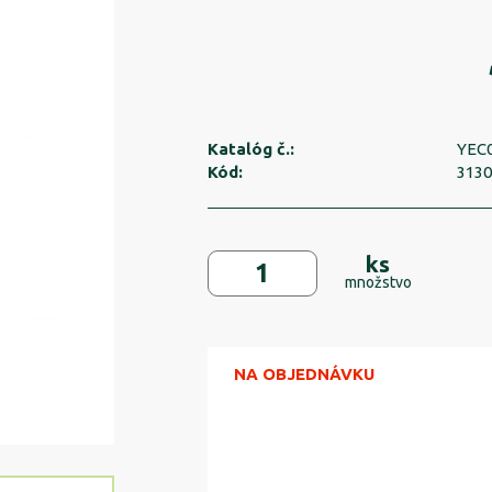
Katalóg č.:
YEC
Kód:
313
ks
množstvo
NA OBJEDNÁVKU