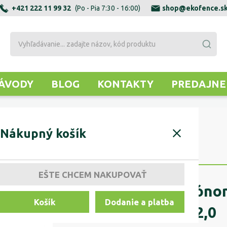
+421 222 11 99 32
(Po - Pia 7:30 - 16:00)
shop@ekofence.s
ÁVODY
BLOG
KONTAKTY
PREDAJNE
 gabiónom tvaru "C" 1640/190x25/2,0
Nákupný košík
EŠTE CHCEM NAKUPOVAŤ
Stĺpik ku gabióno
Košík
Dodanie a platba
1640/190x25/2,0