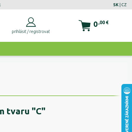
k
SK
|
CZ
0
,00
€
prihlásiť / registrovať
m tvaru "C"