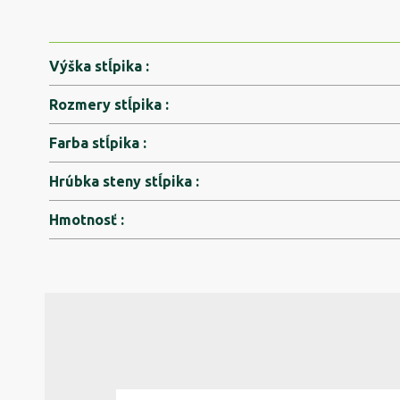
Výška stĺpika
:
Rozmery stĺpika
:
Farba stĺpika
:
Hrúbka steny stĺpika
:
Hmotnosť
: