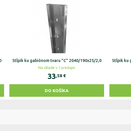
0
Stĺpik ku gabiónom tvaru "C" 2040/190x25/2,0
Stĺpik ku
Na sklade v 1 predajni
33
,58
€
DO KOŠÍKA