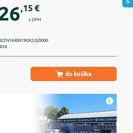
26
,15
€
s DPH
02ZN1640X190X2,0/0000
9836
do košíka