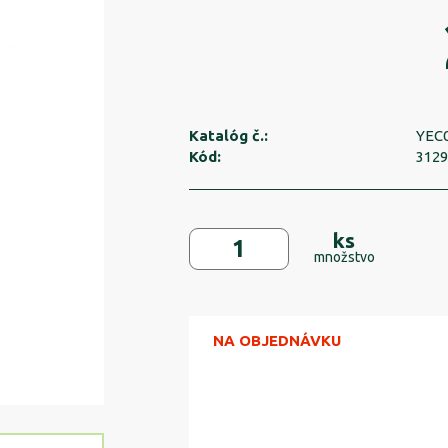
Katalóg č.:
YEC
Kód:
312
ks
množstvo
NA OBJEDNÁVKU