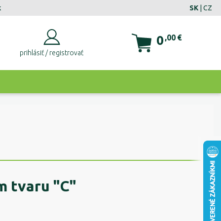
k
SK
|
CZ
0
,00
€
prihlásiť / registrovať
m tvaru "C"