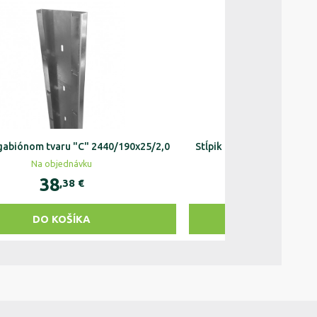
 gabiónom tvaru "C" 2440/190x25/2,0
Stĺpik ku gabiónom tvaru
Na objednávku
Na objedn
38
61
,38
€
,89
DO KOŠÍKA
DO KOŠ