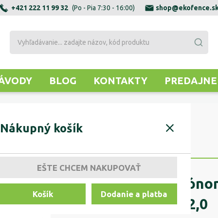
+421 222 11 99 32
(Po - Pia 7:30 - 16:00)
shop@ekofence.s
ÁVODY
BLOG
KONTAKTY
PREDAJNE
 gabiónom tvaru "C" 1640/190x25/2,0
Nákupný košík
EŠTE CHCEM NAKUPOVAŤ
Stĺpik ku gabióno
Košík
Dodanie a platba
1640/190x25/2,0