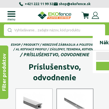
+421 222 11 99 32
shop@ekofence.sk
menu
Vyhľadávanie... zadajte názov, kód produktu
Nák
ESHOP
PRODUKTY
NEREZOVÉ ZÁBRADLIA A POLOTOVARY
AL KOTVIACE PROFILY
ZÁSLEPKY, TESNENIA, KOTVENIE
PRÍSLUŠENSTVO, ODVODNENIE
Filter produktov
Príslušenstvo,
odvodnenie