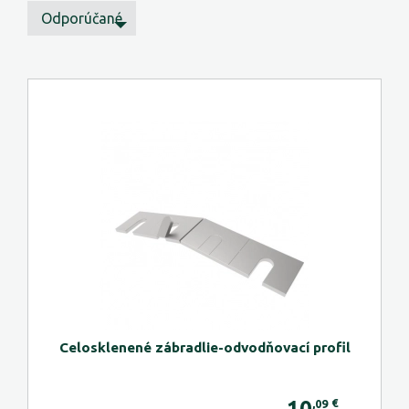
Odporúčané
Celosklenené zábradlie-odvodňovací profil
10
€
,09