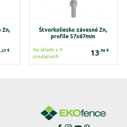
 Zn,
Štvorkoliesko závesné Zn,
profile 57x67mm
Na sklade v 4
€
€
,23
,96
9
13
predajniach