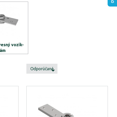
vesný vozík-
rám
Odporúčané