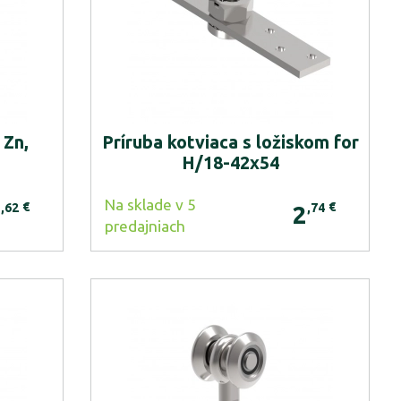
 Zn,
Príruba kotviaca s ložiskom for
H/18-42x54
Na sklade v 5
€
€
,62
,74
2
2
predajniach