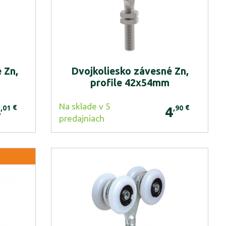
 Zn,
Dvojkoliesko závesné Zn,
profile 42x54mm
Na sklade v 5
€
€
,01
,90
4
4
predajniach