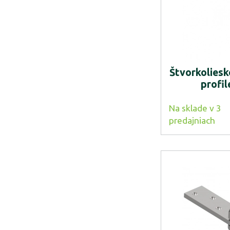
Štvorkoliesk
profi
Na sklade v 3
predajniach