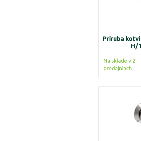
Príruba kotvi
H/1
Na sklade v 2
predajniach