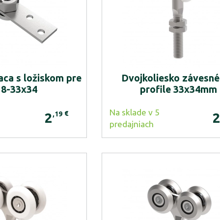
aca s ložiskom pre
Dvojkoliesko závesné
8-33x34
profile 33x34mm
Na sklade v 5
€
,19
2
predajniach