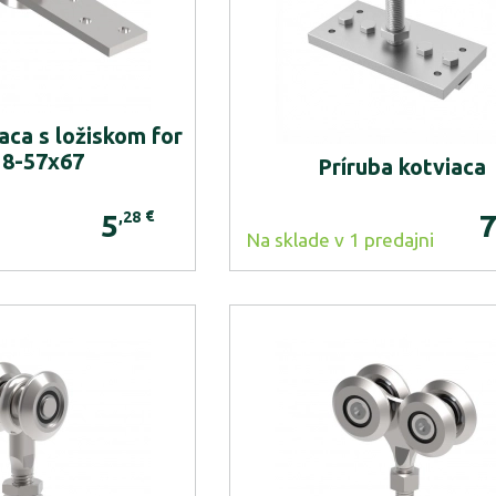
aca s ložiskom for
8-57x67
Príruba kotviaca
€
,28
5
Na sklade v 1 predajni