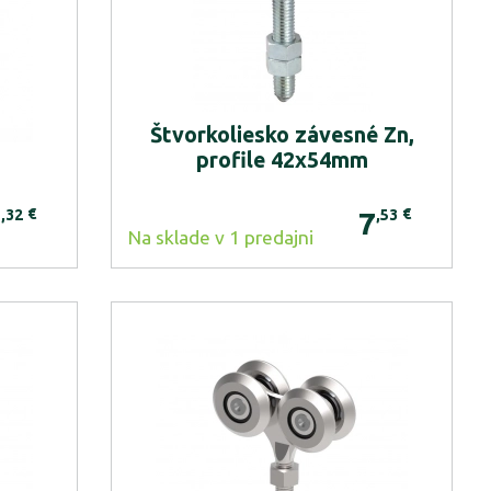
Štvorkoliesko závesné Zn,
profile 42x54mm
€
€
,32
,53
7
7
Na sklade v 1 predajni