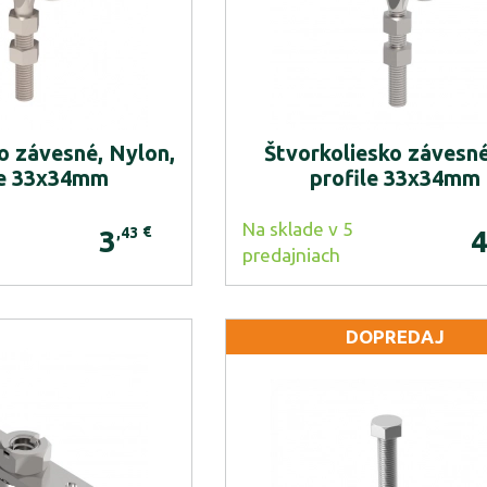
o závesné, Nylon,
Štvorkoliesko závesné
le 33x34mm
profile 33x34mm
Na sklade v 5
€
,43
3
predajniach
DOPREDAJ