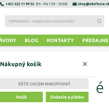
+421 222 11 99 32
(Po - Pia 7:30 - 16:00)
shop@ekofence.s
ÁVODY
BLOG
KONTAKTY
PREDAJNE
Nákupný košík
NENTY PRE ZÁVESNÉ BRÁNY
VOZÍKY ZÁVESNÉ
Vozíky závesné
EŠTE CHCEM NAKUPOVAŤ
Košík
Dodanie a platba