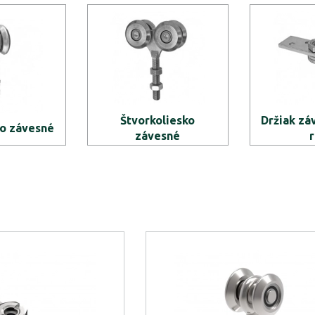
Štvorkoliesko
Držiak zá
ko závesné
závesné