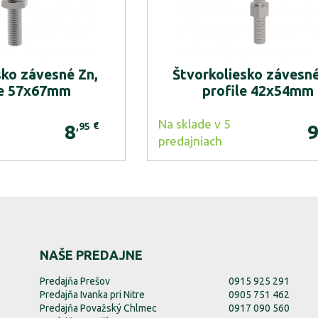
sko závesné Zn,
Štvorkoliesko závesné
le 57x67mm
profile 42x54mm
Na sklade v 5
€
,95
8
predajniach
NAŠE PREDAJNE
Predajňa Prešov
0915 925 291
Predajňa Ivanka pri Nitre
0905 751 462
Predajňa Považský Chlmec
0917 090 560