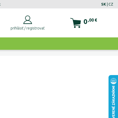
k
SK
|
CZ
0
,00
€
prihlásiť / registrovať