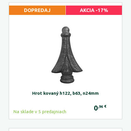
DOPREDAJ
AKCIA -17%
Hrot kovaný h122, b63, n24mm
0
€
,96
Na sklade v 5 predajniach