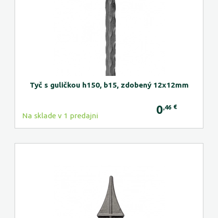
Tyč s guličkou h150, b15, zdobený 12x12mm
0
€
,46
Na sklade v 1 predajni