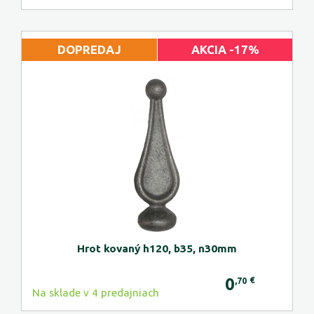
DOPREDAJ
AKCIA -17%
Hrot kovaný h120, b35, n30mm
0
€
,70
Na sklade v 4 predajniach