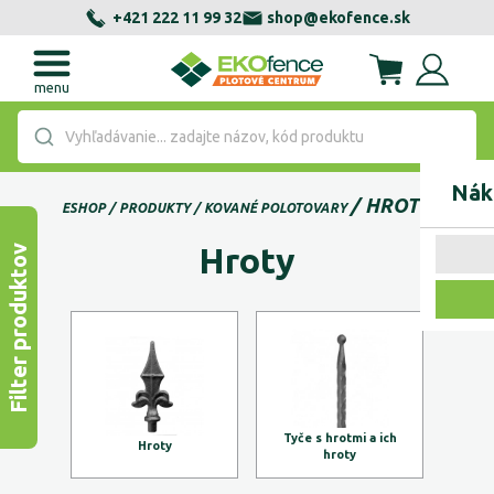
+421 222 11 99 32
shop@ekofence.sk
menu
Vyhľadávanie... zadajte názov, kód produktu
Nák
HROTY
ESHOP
PRODUKTY
KOVANÉ POLOTOVARY
Hroty
Filter produktov
Tyče s hrotmi a ich
Hroty
hroty