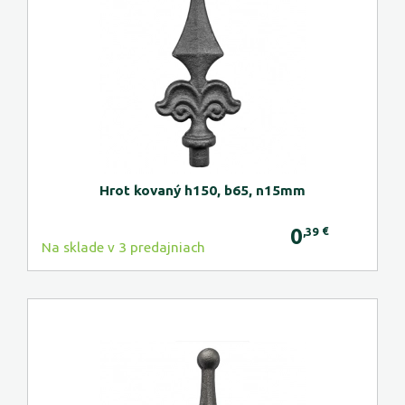
Hrot kovaný h150, b65, n15mm
0
€
,39
Na sklade v 3 predajniach