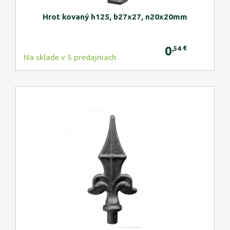
Hrot kovaný h125, b27x27, n20x20mm
0
€
,54
Na sklade v 5 predajniach