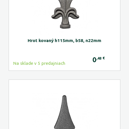
Hrot kovaný h115mm, b58, n22mm
0
€
,48
Na sklade v 5 predajniach