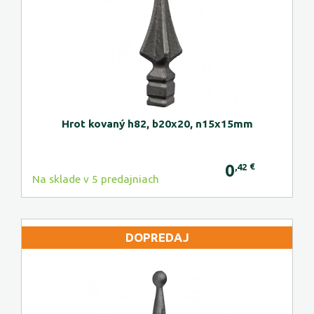
Hrot kovaný h82, b20x20, n15x15mm
0
€
,42
Na sklade v 5 predajniach
DOPREDAJ