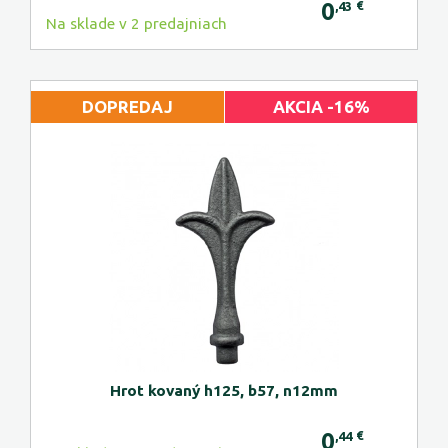
0
€
,43
Na sklade v 2 predajniach
DOPREDAJ
AKCIA -16%
Hrot kovaný h125, b57, n12mm
0
€
,44