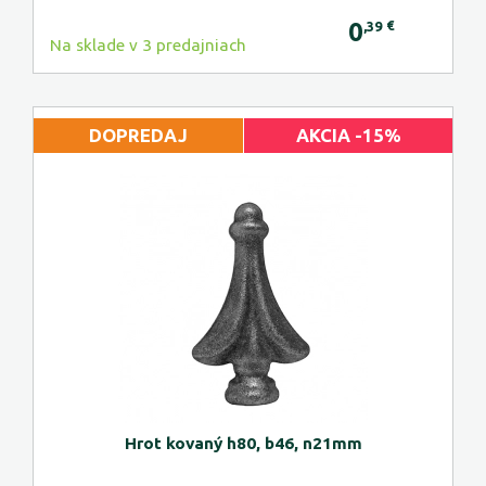
0
€
,39
Na sklade v 3 predajniach
DOPREDAJ
AKCIA -15%
Hrot kovaný h80, b46, n21mm