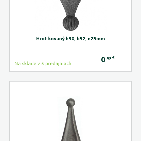
Hrot kovaný h90, b32, n23mm
0
€
,49
Na sklade v 5 predajniach