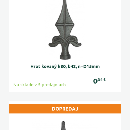
Hrot kovaný h80, b42, n=D15mm
0
€
,34
Na sklade v 5 predajniach
DOPREDAJ