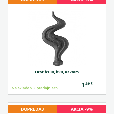
Hrot h180, b90, n32mm
1
€
,39
Na sklade v 2 predajniach
DOPREDAJ
AKCIA -9%