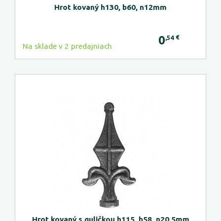
Hrot kovaný h130, b60, n12mm
0
€
,54
Na sklade v 2 predajniach
Hrot kovaný s guličkou h115, b58, n20,5mm