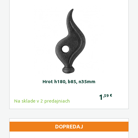
Hrot h180, b85, n35mm
1
€
,59
Na sklade v 2 predajniach
DOPREDAJ