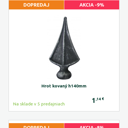
DOPREDAJ
AKCIA -9%
Hrot kovaný h140mm
1
€
,14
Na sklade v 5 predajniach
DOPREDAJ
AKCIA -8%