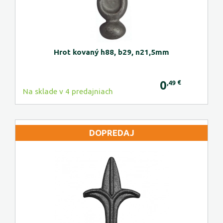
Hrot kovaný h88, b29, n21,5mm
0
€
,49
Na sklade v 4 predajniach
DOPREDAJ