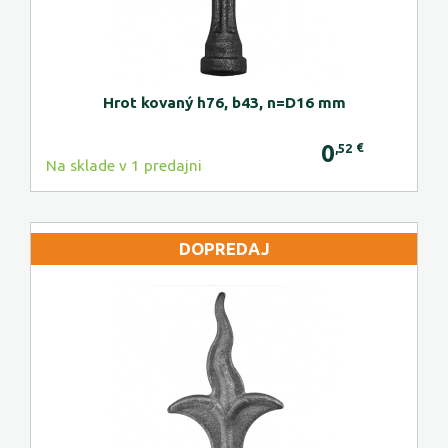
Hrot kovaný h76, b43, n=D16 mm
0
€
,52
Na sklade v 1 predajni
DOPREDAJ