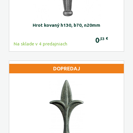
Hrot kovaný h130, b70, n20mm
0
€
,53
Na sklade v 4 predajniach
DOPREDAJ