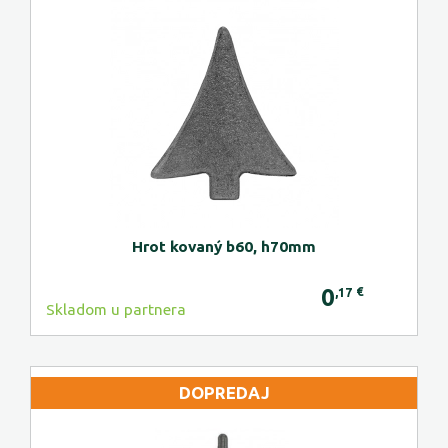
Hrot kovaný b60, h70mm
0
€
,17
Skladom u partnera
DOPREDAJ