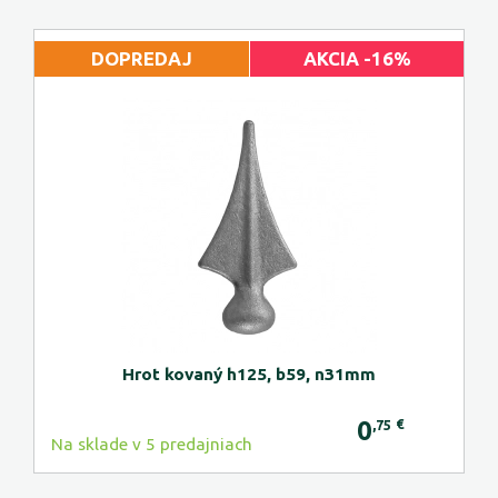
DOPREDAJ
AKCIA -16%
Hrot kovaný h125, b59, n31mm
0
€
,75
Na sklade v 5 predajniach