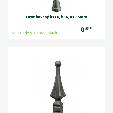
Hrot kovaný h110, b56, n19,5mm
0
€
,53
Na sklade v 4 predajniach