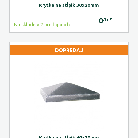
Krytka na stĺpik 30x20mm
0
€
,17
Na sklade v 2 predajniach
DOPREDAJ
Krytka na stĺpik 40x20mm