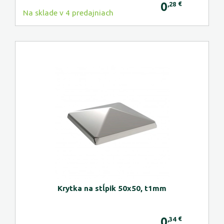
0
€
,28
Na sklade v 4 predajniach
Krytka na stĺpik 50x50, t1mm
0
€
,34