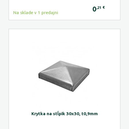
0
€
,21
Na sklade v 1 predajni
Krytka na stĺpik 30x30, t0,9mm