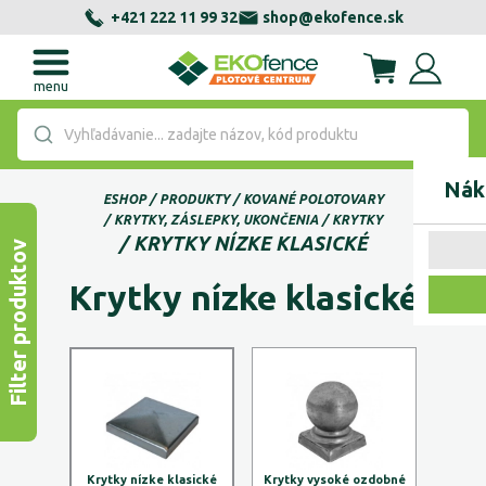
+421 222 11 99 32
shop@ekofence.sk
menu
Vyhľadávanie... zadajte názov, kód produktu
Nák
ESHOP
PRODUKTY
KOVANÉ POLOTOVARY
KRYTKY, ZÁSLEPKY, UKONČENIA
KRYTKY
KRYTKY NÍZKE KLASICKÉ
Filter produktov
Krytky nízke klasické
Krytky nízke klasické
Krytky vysoké ozdobné