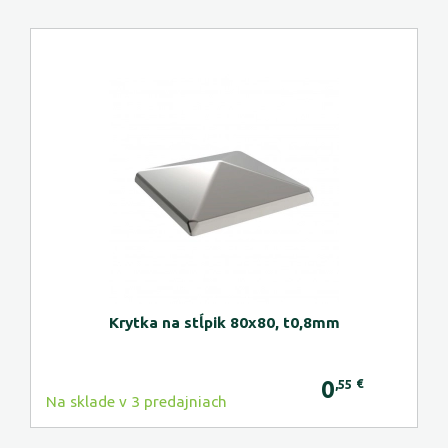
Krytka na stĺpik 80x80, t0,8mm
0
€
,55
Na sklade v 3 predajniach