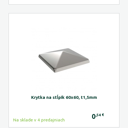
Krytka na stĺpik 60x60, t1,5mm
0
€
,54
Na sklade v 4 predajniach